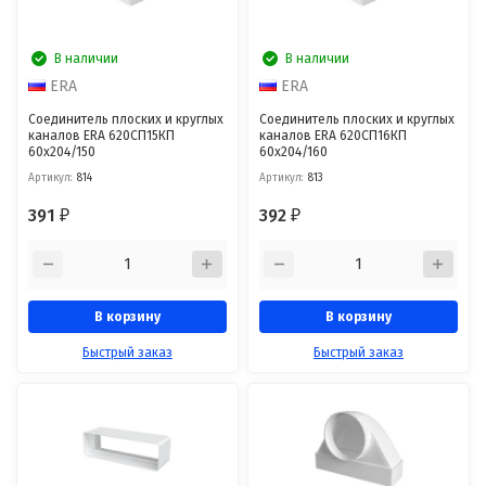
В наличии
В наличии
ERA
ERA
Соединитель плоских и круглых
Соединитель плоских и круглых
каналов ERA 620СП15КП
каналов ERA 620СП16КП
60х204/150
60х204/160
Артикул:
814
Артикул:
813
391
392
₽
₽
В корзину
В корзину
Быстрый заказ
Быстрый заказ