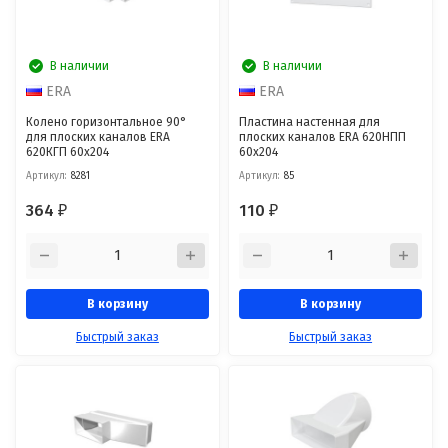
В наличии
В наличии
ERA
ERA
Колено горизонтальное 90°
Пластина настенная для
для плоских каналов ERA
плоских каналов ERA 620НПП
620КГП 60x204
60x204
Артикул:
8281
Артикул:
85
364
110
₽
₽
В корзину
В корзину
Быстрый заказ
Быстрый заказ