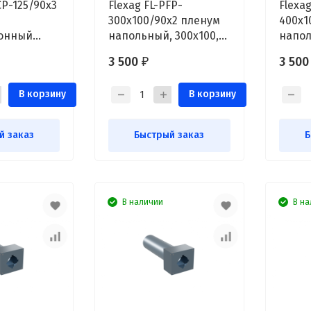
CP-125/90x3
Flexag FL-PFP-
Flexag
300x100/90x2 пленум
400x1
онный
напольный, 300x100,
напол
, D125, на
на 2 выxода FLD
на 2 
3 500
3 50
₽
LD
В корзину
В корзину
й заказ
Быстрый заказ
Б
В наличии
В на