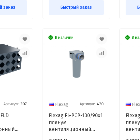
й заказ
Быстрый заказ
Б
В наличии
В на
Артикул:
307
Артикул:
420
Flexag
Fle
-FLD
Flexag FL-PCP-100/90x1
Flexag
пленум
плен
онный
вентиляционный
вент
D200, на
потолочный, D125, на 1
потол