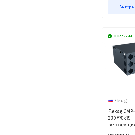
Быстры
В наличии
Flexag
Flexag CMP
200/90x15
вентиляци
коллектор, 