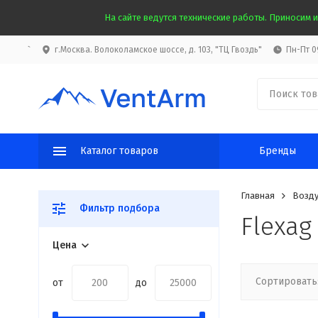
На сайте ведутся технические работы. Приносим и
`
г.Москва. Волоколамское шоссе, д. 103, "ТЦ Гвоздь"
Пн-Пт 09
Каталог товаров
Бренды
Главная
Возду
Фильтр подбора
Flexag
Цена
Сортировать
от
до