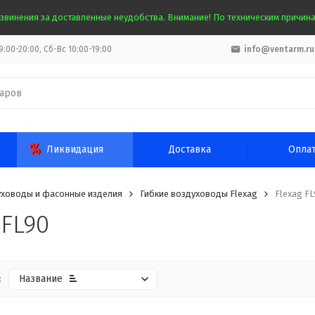
звинения за доставленные неудобства. Внимание! По техническим причинам
:00-20:00, Сб-Вс 10:00-19:00
info@ventarm.ru
Ликвидация
Доставка
Опла
ховоды и фасонные изделия
Гибкие воздуховоды Flexag
Flexag FL
 FL90
:
Название