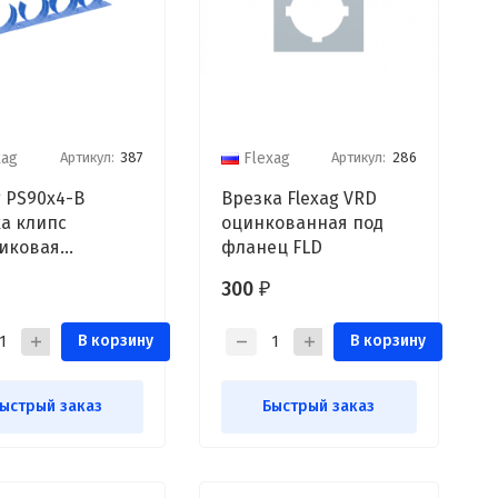
Артикул:
387
Артикул:
286
xag
Flexag
g PS90x4-B
Врезка Flexag VRD
а клипс
оцинкованная под
иковая
фланец FLD
ежная
300
₽
В корзину
В корзину
ыстрый заказ
Быстрый заказ