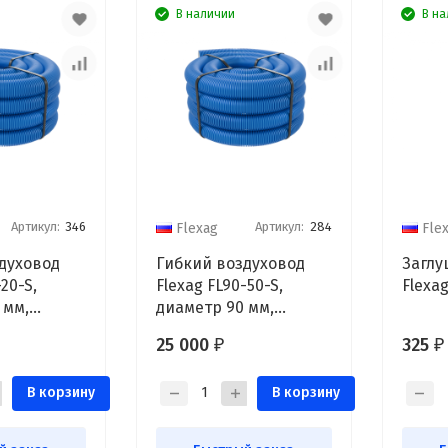
В наличии
В на
Артикул:
346
Артикул:
284
Flexag
Fle
духовод
Гибкий воздуховод
Заглу
20-S,
Flexag FL90-50-S,
Flexa
 мм,
диаметр 90 мм,
круглый,
25 000
325
₽
₽
риальный и
антибактериальный и
еский, 20 м
антистатический, 50 м
В корзину
В корзину