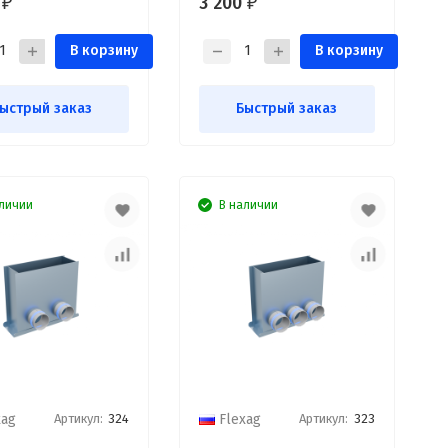
0
3 200
₽
₽
 FLD
2 выхода FLD
В корзину
В корзину
ыстрый заказ
Быстрый заказ
личии
В наличии
Артикул:
324
Артикул:
323
xag
Flexag