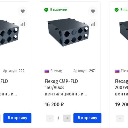
В наличии
В на
Артикул:
299
Артикул:
297
Flexag
Fle
-FLD
Flexag CMP-FLD
Flexa
160/90x8
200/9
онный
вентиляционный
вент
D160, на
коллектор, D160, на
колле
16 200
19 2
₽
ов FLD
8/12 выходов FLD
10/14
В корзину
В корзину