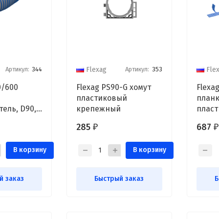
Артикул:
344
Артикул:
353
Flexag
Fle
0/600
Flexag PS90-G хомут
Flexa
пластиковый
планк
ель, D90,
крепежный
пласт
мм
креп
285
687
₽
₽
В корзину
В корзину
й заказ
Быстрый заказ
Б