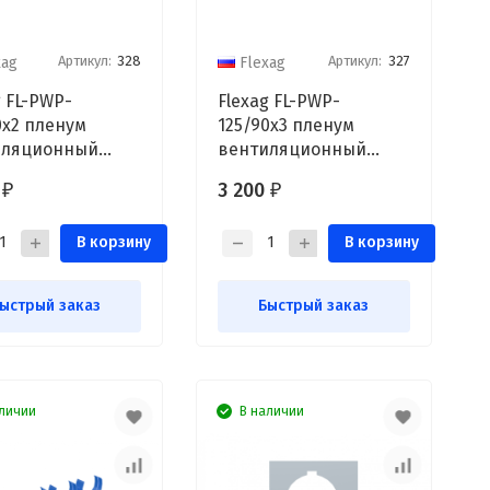
Артикул:
328
Артикул:
327
xag
Flexag
g FL-PWP-
Flexag FL-PWP-
0x2 пленум
125/90x3 пленум
иляционный
вентиляционный
й, D125, на 2
прямой, D125, на 3
0
3 200
₽
₽
а FLD
выxода FLD
В корзину
В корзину
ыстрый заказ
Быстрый заказ
личии
В наличии