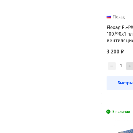
Flexag
Flexag FL-P
100/90x1 п
вентиляци
прямой, D10
3 200
₽
выxод FLD
Быстры
В наличии