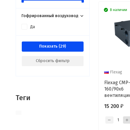
В наличии
Гофрированный воздуховод
Да
Показать
Сбросить фильтр
Flexag
Flexag CMP
160/90x6
вентиляци
Теги
коллектор, 
15 200
₽
6/10 выход