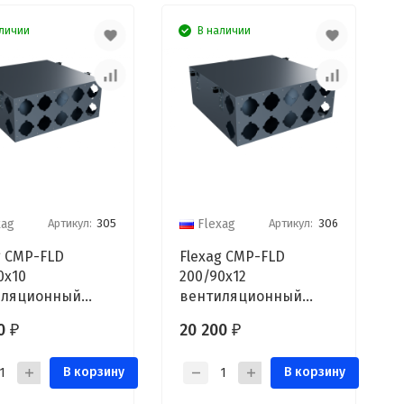
личии
В наличии
Артикул:
305
Артикул:
306
xag
Flexag
g CMP-FLD
Flexag CMP-FLD
0x10
200/90x12
иляционный
вентиляционный
ктор, D200, на
коллектор, D200, на
00
20 200
₽
₽
 выходов FLD
12/16 выходов FLD
В корзину
В корзину