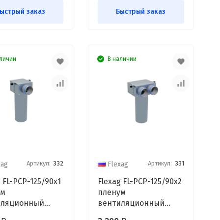
ыстрый заказ
Быстрый заказ
личии
В наличии
Артикул:
332
Артикул:
331
xag
Flexag
 FL-PCP-125/90x1
Flexag FL-PCP-125/90x2
ум
пленум
иляционный
вентиляционный
очный, D125, на 1
потолочный, D125, на