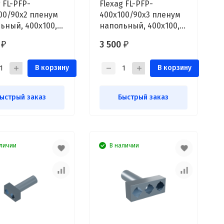
 FL-PFP-
Flexag FL-PFP-
00/90x2 пленум
400x100/90x3 пленум
ьный, 400x100,
напольный, 400x100,
выxода FLD
на 3 выxода FLD
0
3 500
₽
₽
В корзину
В корзину
ыстрый заказ
Быстрый заказ
личии
В наличии