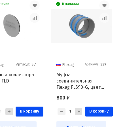
личии
В наличии
Артикул:
361
Артикул:
339
xag
Flexag
шка коллектора
Муфта
g FLD
соединительная
Flexag FLS90-G, цвет
серый
800
₽
В корзину
В корзину