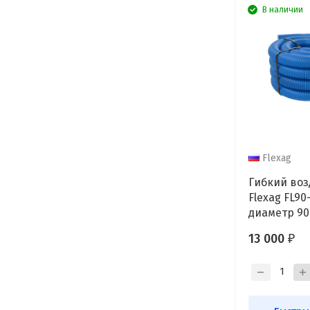
В наличии
Flexag
Гибкий воз
Flexag FL90-
диаметр 90
круглый,
13 000
₽
антибакте
антистатич