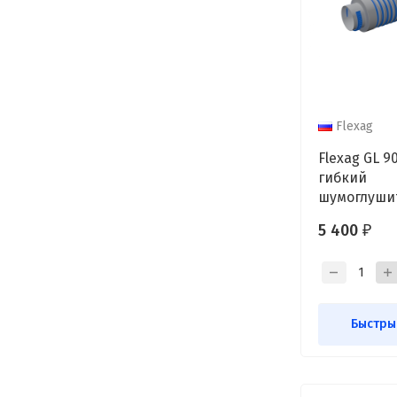
Flexag
Flexag GL 9
гибкий
шумоглушит
длина 600 
5 400
₽
Быстры