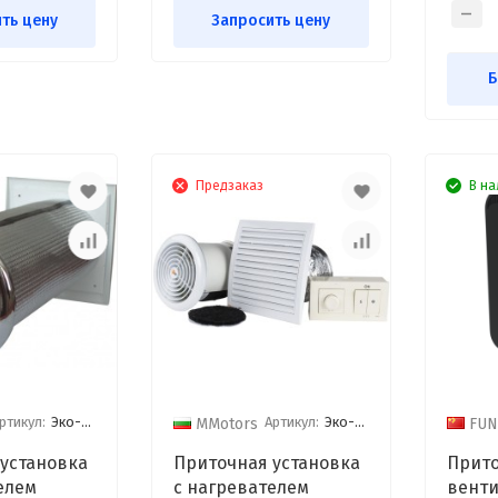
ть цену
Запросить цену
Б
Предзаказ
В на
ртикул:
Эко-Свежесть 03-И Люкс
Артикул:
Эко-Свежесть 05-ИД
MMotors
FUN
установка
Приточная установка
Прит
елем
с нагревателем
вент