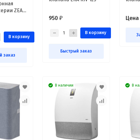
онная
серии ZEAV
950
Цена
₽
В корзину
З
В корзину
Быстрый заказ
й заказ
В наличии
В на