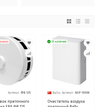
дзаказ
В наличии
Артикул:
ФВ 125
Артикул:
ASP-100W
Ballu
вок приточного
Очиститель воздуха
на ERA ФВ 125
приточный Ballu