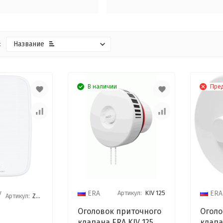
:
Название
В наличии
Пре
y
Артикул:
KIV 125
ERA
ERA
Артикул:
ZEAV 135
Оголовок приточного
Оголо
клапана ERA KIV 125
клапа