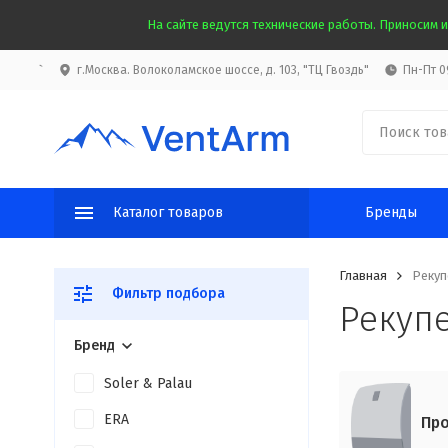
На сайте ведутся технические работы. Приносим и
`
г.Москва. Волоколамское шоссе, д. 103, "ТЦ Гвоздь"
Пн-Пт 09
Каталог товаров
Бренды
Главная
Рекуп
Фильтр подбора
Рекуп
Бренд
Soler & Palau
ERA
Про