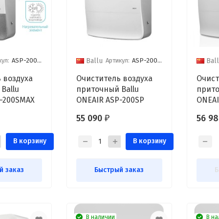
кул:
ASP-200SMAX
Артикул:
ASP-200SP
Ballu
Bal
 воздуха
Очиститель воздуха
Очист
Ballu
приточный Ballu
прито
-200SMAX
ONEAIR ASP-200SP
ONEAI
нагр
55 090
56 9
₽
элем
В корзину
В корзину
й заказ
Быстрый заказ
Б
В наличии
В на