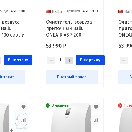
тикул:
ASP-100
Артикул:
ASP-200
Ballu
Bal
 воздуха
Очиститель воздуха
Очист
Ballu
приточный Ballu
прито
-100 серый
ONEAIR ASP-200
ONEAI
53 990
53 9
₽
В корзину
В корзину
й заказ
Быстрый заказ
Б
В наличии
Пре