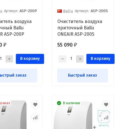
Артикул:
ASP-200P
Артикул:
ASP-200S
lu
Ballu
итель воздуха
Очиститель воздуха
чный Ballu
приточный Ballu
R ASP-200P
ONEAIR ASP-200S
90
55 090
₽
₽
В корзину
В корзину
ыстрый заказ
Быстрый заказ
дзаказ
В наличии