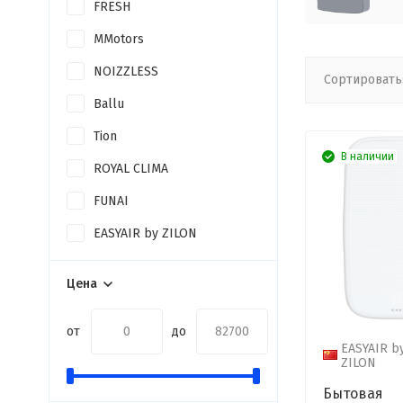
FRESH
MMotors
NOIZZLESS
Сортировать
Ballu
Tion
В наличии
ROYAL CLIMA
FUNAI
EASYAIR by ZILON
Цена
от
до
EASYAIR b
ZILON
Бытовая