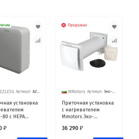
личии
Предзаказ
Артикул:
AZURE-80
Артикул:
Эко-Свежесть 03-И
ZZLESS
MMotors
чная установка
Приточная установка
ревателем
с нагревателем
-80 с HEPA
Mmotors Эко-
тром
Свежесть 03-И
00
36 290
₽
₽