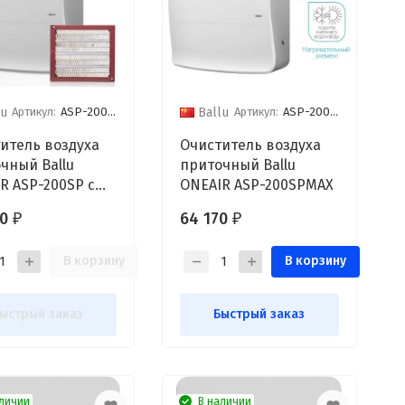
Артикул:
ASP-200SP/PTC
Артикул:
ASP-200SPMAX
lu
Ballu
итель воздуха
Очиститель воздуха
чный Ballu
приточный Ballu
R ASP-200SP с
ONEAIR ASP-200SPMAX
евательным
80
64 170
₽
₽
ентом
В корзину
В корзину
ыстрый заказ
Быстрый заказ
личии
В наличии