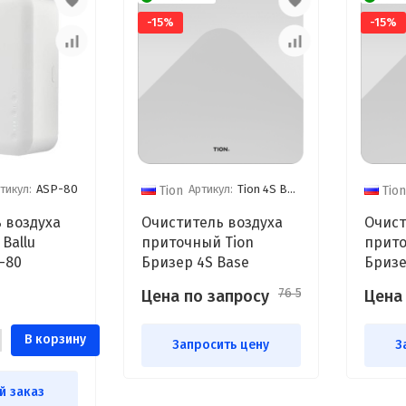
-15%
-15%
тикул:
ASP-80
Артикул:
Tion 4S Base
Tion
Tion
 воздуха
Очиститель воздуха
Очист
Ballu
приточный Tion
прито
-80
Бризер 4S Base
Бризе
76 590
Цена по запросу
Цена
₽
В корзину
Запросить цену
З
й заказ