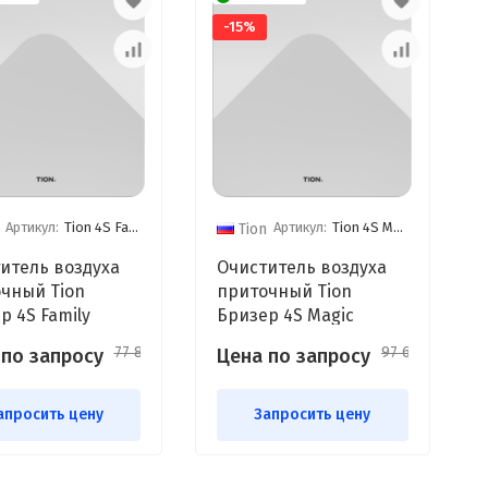
-15%
Артикул:
Tion 4S Family
Артикул:
Tion 4S Magic
Tion
итель воздуха
Очиститель воздуха
чный Tion
приточный Tion
р 4S Family
Бризер 4S Magic
77 860
97 630
 по запросу
Цена по запросу
₽
₽
апросить цену
Запросить цену