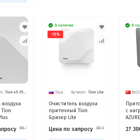
В наличии
В на
-15%
л:
Tion 4S Plus
Артикул:
Tion Lite
Tion
NOI
 воздуха
Очиститель воздуха
Прито
Tion
приточный Tion
с наг
Plus
Бризер Lite
AZURE
филь
96 120
38 930
апросу
Цена по запросу
27 3
₽
₽