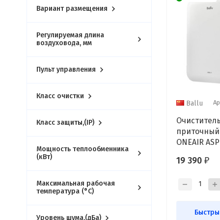
Вариант размещения
Регулируемая длина
воздуховода, мм
Пульт управления
Класс очистки
Ар
Ballu
Очиститель
Класс защиты,(IP)
приточный 
ONEAIR ASP
Мощность теплообменника
(кВт)
19 390
₽
Максимальная рабочая
температура (°С)
Быстры
Уровень шума,(дБа)