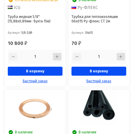
ICG
Ру-ФЛЕКС
Труба медная 5/8"
Трубка для теплоизоляции
(15,88х0,89мм- бухта 15м)
06х015 Ру-флекс СТ 2м
Артикул:
5/8 0,89
Артикул:
06х15
10 800
70
₽
₽
В корзину
В корзину
Быстрый заказ
Быстрый заказ
В наличии
В наличии