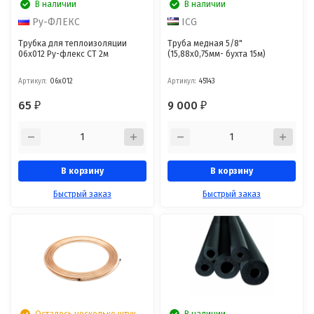
В наличии
В наличии
Ру-ФЛЕКС
ICG
Трубка для теплоизоляции
Труба медная 5/8"
06х012 Ру-флекс СТ 2м
(15,88х0,75мм- бухта 15м)
Артикул:
06х012
Артикул:
45143
65
9 000
₽
₽
В корзину
В корзину
Быстрый заказ
Быстрый заказ
Осталось несколько штук
В наличии