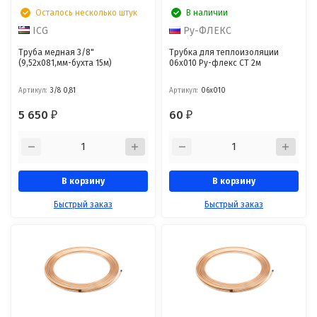
Осталось несколько штук
В наличии
ICG
Ру-ФЛЕКС
Труба медная 3/8"
Трубка для теплоизоляции
(9,52х081,мм-бухта 15м)
06х010 Ру-флекс СТ 2м
Артикул:
3/8 0,81
Артикул:
06х010
5 650
60
₽
₽
В корзину
В корзину
Быстрый заказ
Быстрый заказ