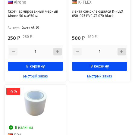
Airone
K-FLEX
Скотч армированный черный
Лента самоклеющаяся K-FLEX
Airone 50 мм*50 м
050-025 PVC AT 070 black
Артикул:
Скотч AR 50
280
650
250
500
₽
₽
₽
₽
В корзину
В корзину
Быстрый заказ
Быстрый заказ
-9%
В наличии