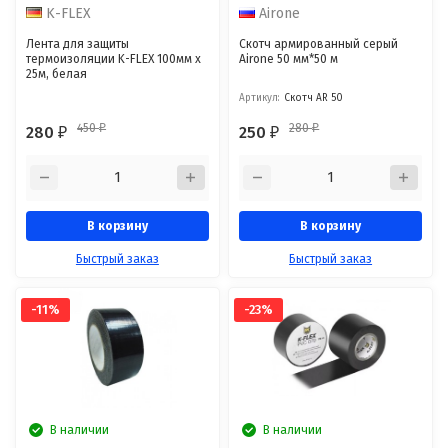
K-FLEX
Airone
Лента для защиты
Скотч армированный серый
термоизоляции K-FLEX 100мм х
Airone 50 мм*50 м
25м, белая
Артикул:
Скотч AR 50
450
280
280
250
₽
₽
₽
₽
В корзину
В корзину
Быстрый заказ
Быстрый заказ
-11%
-23%
В наличии
В наличии