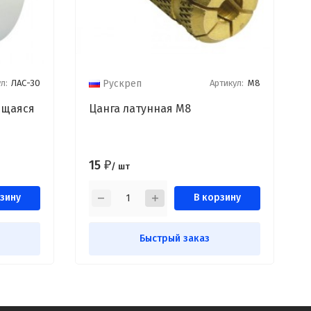
л:
ЛАС-30
Артикул:
M8
Рускреп
ющаяся
Цанга латунная M8
15
₽
/ шт
зину
В корзину
Быстрый заказ