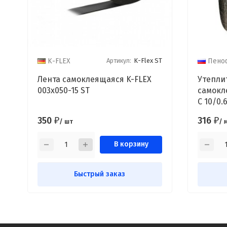
Артикул:
K-Flex ST
K-FLEX
Пено
Лента самоклеящаяся K-FLEX
Утепли
003x050-15 ST
самокл
С 10/0.
м2)
350
316
₽
₽
/ шт
/ 
В корзину
Быстрый заказ