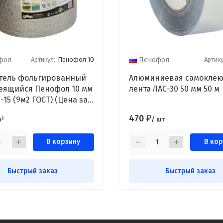
Артикул:
Пенофол 10
Артику
фол
Пенофол
тель фольгированный
Алюминиевая самокле
еящийся Пенофол 10 мм
лента ЛАС-30 50 мм 50 м
6-15 (9м2 ГОСТ) (Цена за
470
₽
м²
/ шт
В корзину
В кор
Быстрый заказ
Быстрый заказ