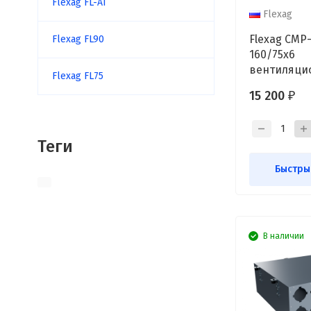
Flexag FL-AT
Flexag
Flexag CMP
Flexag FL90
160/75x6
вентиляци
Flexag FL75
коллектор, 
15 200
₽
6/10 выход
Теги
Быстры
В наличии