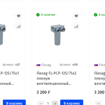
В наличии
В на
Артикул:
407
Артикул:
408
Flexag
Fle
CP-125/75x1
Flexag FL-PCP-125/75x2
Flexag
пленум
плен
онный
вентиляционный
вент
 D125, на 1
потолочный, D125, на
потол
3 200
3 20
₽
1
2 выхода FLD
3 вых
В корзину
В корзину