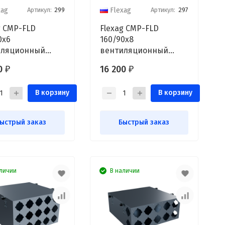
Артикул:
299
Артикул:
297
xag
Flexag
g CMP-FLD
Flexag CMP-FLD
0x6
160/90x8
иляционный
вентиляционный
ктор, D160, на
коллектор, D160, на
00
16 200
₽
₽
выходов FLD
8/12 выходов FLD
В корзину
В корзину
ыстрый заказ
Быстрый заказ
личии
В наличии