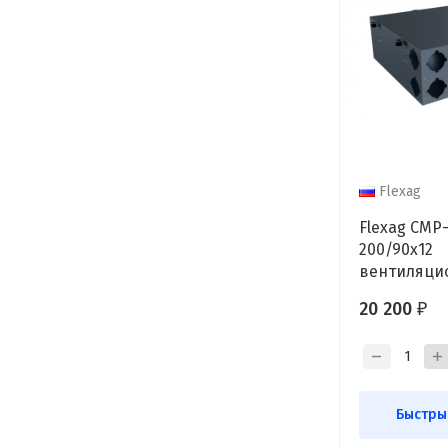
Flexag
Flexag CMP
200/90x12
вентиляци
коллектор, 
20 200
₽
12/16 выхо
Быстры