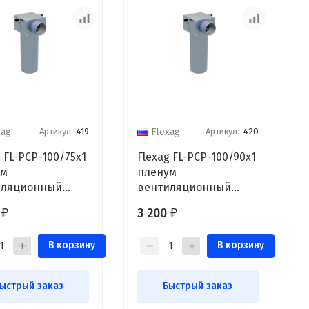
Артикул:
419
Артикул:
420
xag
Flexag
g FL-PCP-100/75x1
Flexag FL-PCP-100/90x1
ум
пленум
иляционный
вентиляционный
очный, D100, на
потолочный, D125, на 1
0
3 200
₽
₽
од FLD
выход FLD
В корзину
В корзину
ыстрый заказ
Быстрый заказ