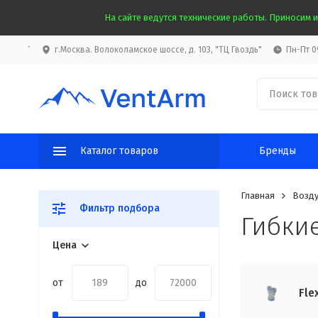
На сайте ведутся технические работы. Приносим и
`
г.Москва. Волоколамское шоссе, д. 103, "ТЦ Гвоздь"
Пн-Пт 09
Каталог товаров
Бренды
Главная
Возду
Фильтр подбора
Гибкие
Цена
от
до
Fle