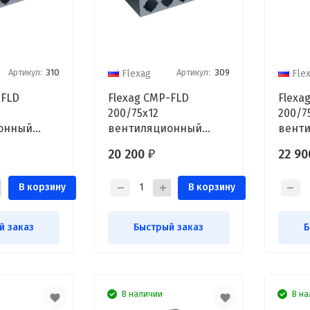
Артикул:
310
Артикул:
309
Flexag
Fle
-FLD
Flexag CMP-FLD
Flexa
200/75x12
200/7
онный
вентиляционный
вент
D200, на
коллектор, D200, на
колле
20 200
22 9
₽
дов FLD
12/16 выходов FLD
15/21
В корзину
В корзину
й заказ
Быстрый заказ
Б
В наличии
В на