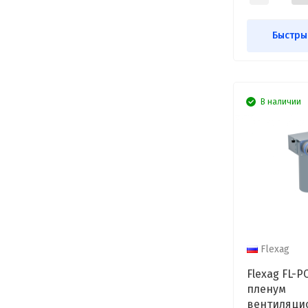
Быстры
В наличии
Flexag
Flexag FL-P
пленум
вентиляци