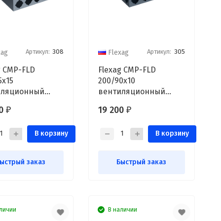
Артикул:
308
Артикул:
305
xag
Flexag
g CMP-FLD
Flexag CMP-FLD
5x15
200/90x10
иляционный
вентиляционный
ктор, D200, на
коллектор, D200, на
00
19 200
₽
₽
 выходов FLD
10/14 выходов FLD
В корзину
В корзину
ыстрый заказ
Быстрый заказ
личии
В наличии