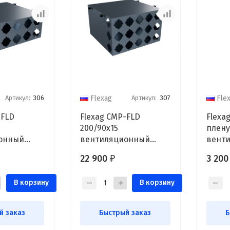
Артикул:
306
Артикул:
307
Flexag
Fle
-FLD
Flexag CMP-FLD
Flexa
200/90x15
плен
онный
вентиляционный
вент
D200, на
коллектор, D200, на
потол
22 900
3 20
₽
дов FLD
15/21 выходов FLD
1 вых
В корзину
В корзину
й заказ
Быстрый заказ
Б