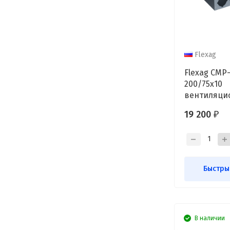
Flexag
Flexag CMP
200/75x10
вентиляци
коллектор, 
19 200
₽
10/14 выхо
Быстры
В наличии