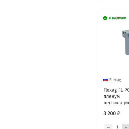
В наличии
Flexag
Flexag FL-P
пленум
вентиляци
потолочный,
3 200
₽
выход FLD 