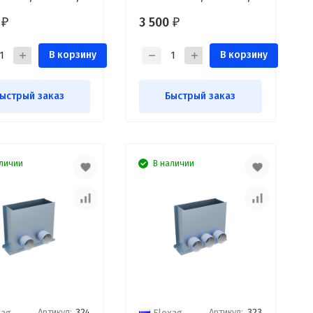
выxода FLD
на 2 выxода FLD
0
3 500
₽
₽
В корзину
В корзину
ыстрый заказ
Быстрый заказ
личии
В наличии
Артикул:
324
Артикул:
323