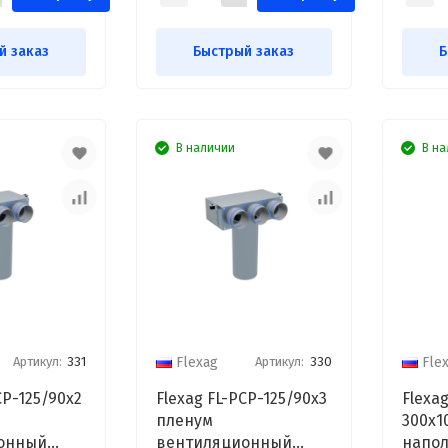
й заказ
Быстрый заказ
Б
В наличии
В на
Артикул:
331
Артикул:
330
Flexag
Fle
CP-125/90x2
Flexag FL-PCP-125/90x3
Flexag
пленум
300x1
онный
вентиляционный
напол