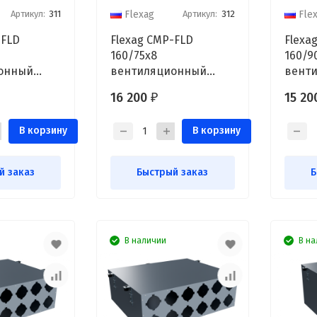
Артикул:
311
Артикул:
312
Flexag
Fle
-FLD
Flexag CMP-FLD
Flexa
160/75x8
160/9
онный
вентиляционный
вент
D160, на
коллектор, D160, на
колле
16 200
15 2
₽
ов FLD
8/12 выходов FLD
6/10 
В корзину
В корзину
й заказ
Быстрый заказ
Б
В наличии
В на