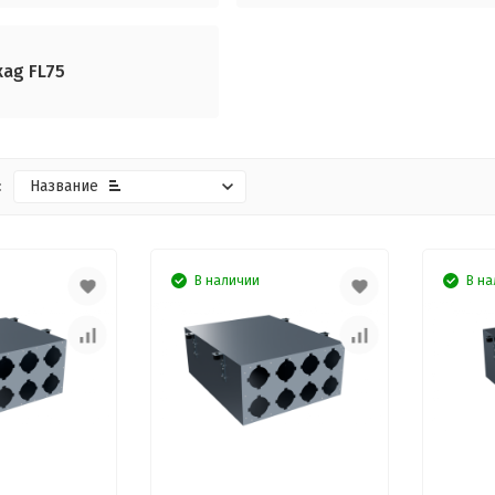
xag FL75
:
Название
В наличии
В на