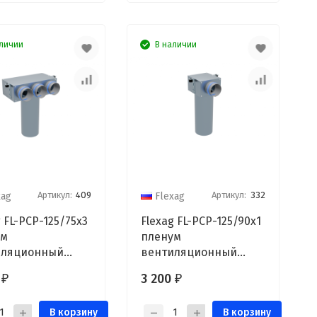
личии
В наличии
Артикул:
409
Артикул:
332
xag
Flexag
 FL-PCP-125/75x3
Flexag FL-PCP-125/90x1
ум
пленум
иляционный
вентиляционный
очный, D125, на
потолочный, D125, на 1
0
3 200
₽
₽
ода FLD
выход FLD
В корзину
В корзину