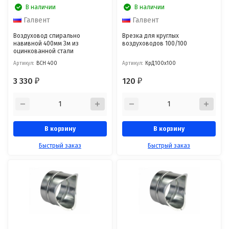
В наличии
В наличии
Галвент
Галвент
Воздуховод спирально
Врезка для круглых
навивной 400мм 3м из
воздуховодов 100/100
оцинкованной стали
Артикул:
ВСН 400
Артикул:
КрД100х100
3 330
120
₽
₽
В корзину
В корзину
Быстрый заказ
Быстрый заказ