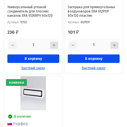
Универсальный угловой
Заглушка для прямоугольных
соединитель для плоских
воздуховодов ERA 612PDP
каналов ERA 612KRPV 60x120
60x120 пластик
Артикул:
72720
Артикул:
612PDP
236
101
₽
₽
В корзину
В корзину
Быстрый заказ
Быстрый заказ
новинка
В наличии
Родфер