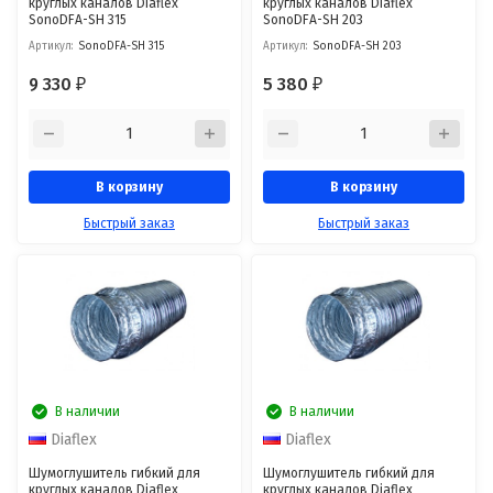
круглых каналов Diaflex
круглых каналов Diaflex
SonoDFА-SH 315
SonoDFА-SH 203
Артикул:
SonoDFА-SH 315
Артикул:
SonoDFА-SH 203
9 330
5 380
₽
₽
В корзину
В корзину
Быстрый заказ
Быстрый заказ
В наличии
В наличии
Diaflex
Diaflex
Шумоглушитель гибкий для
Шумоглушитель гибкий для
круглых каналов Diaflex
круглых каналов Diaflex