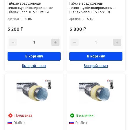
Гибкие воздуховоды
Гибкие воздуховоды
теплозвукоизолированные
теплозвукоизолированные
Diaflex SonoDF-S 102х10м
Diaflex SonoDF-S 127х10м
Артикул:
DF-S 102
Артикул:
DF-S 127
5 200
6 800
₽
₽
В корзину
В корзину
Быстрый заказ
Быстрый заказ
Предзаказ
В наличии
Diaflex
Diaflex