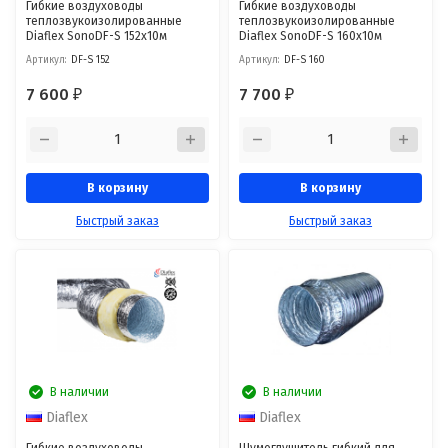
Гибкие воздуховоды
Гибкие воздуховоды
теплозвукоизолированные
теплозвукоизолированные
Diaflex SonoDF-S 152х10м
Diaflex SonoDF-S 160х10м
Артикул:
DF-S 152
Артикул:
DF-S 160
7 600
7 700
₽
₽
В корзину
В корзину
Быстрый заказ
Быстрый заказ
В наличии
В наличии
Diaflex
Diaflex
Гибкие воздуховоды
Шумоглушитель гибкий для