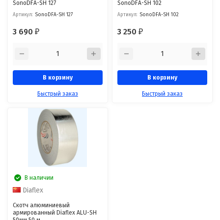
SonoDFА-SH 127
SonoDFА-SH 102
Артикул:
SonoDFА-SH 127
Артикул:
SonoDFА-SH 102
3 690
3 250
₽
₽
В корзину
В корзину
Быстрый заказ
Быстрый заказ
В наличии
Diaflex
Скотч алюминиевый
армированный Diaflex ALU-SH
50мм 50 м