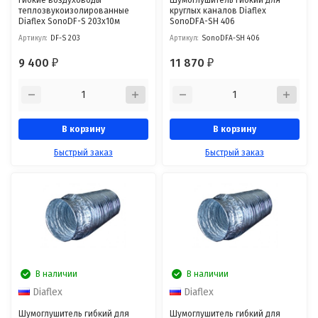
теплозвукоизолированные
круглых каналов Diaflex
Diaflex SonoDF-S 203х10м
SonoDFА-SH 406
Артикул:
DF-S 203
Артикул:
SonoDFА-SH 406
9 400
11 870
₽
₽
В корзину
В корзину
Быстрый заказ
Быстрый заказ
В наличии
В наличии
Diaflex
Diaflex
Шумоглушитель гибкий для
Шумоглушитель гибкий для