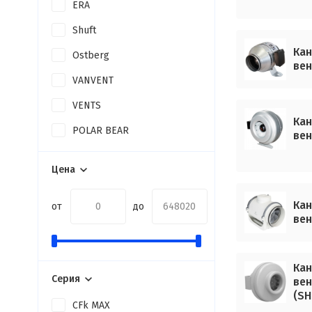
ERA
Shuft
Кан
Ostberg
вен
VANVENT
VENTS
Кан
POLAR BEAR
вен
Цена
Кан
от
до
вен
Кан
Серия
вен
(SH
CFk MAX