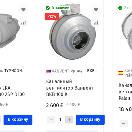
В наличии
В на
-12%
Sol
л:
TYPHOON 100 2SP
Артикул:
ВКВ-100К
VANVENT
Pal
Канальный
Кана
 ERA
вентилятор Ванвент
венти
0 2SP D100
ВКВ 100 К
Palau
080
4 100
3 600
₽
₽
₽
18 4
В корзину
В корзину