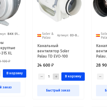
Soler &
Sol
икул:
BKK-315 XL
Артикул:
03-0101-279
Palau
Pal
ры
Канальный
Кана
 круглые
вентилятор Soler
венти
-315 XL
Palau TD EVO-100
Palau
0 100
₽
24 600
28 9
₽
В корзину
В корзину
й заказ
Быстрый заказ
Б