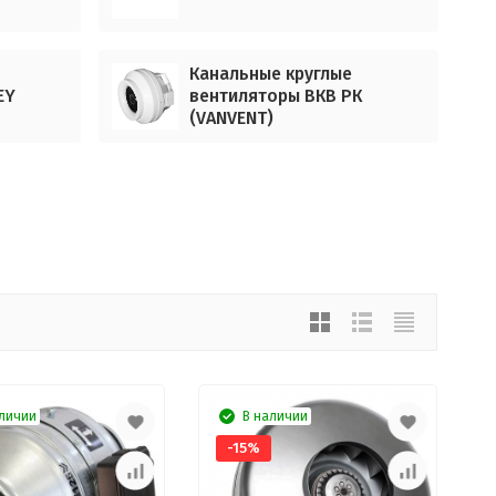
Канальные круглые
EY
вентиляторы ВКВ РК
(VANVENT)
личии
В наличии
-15%