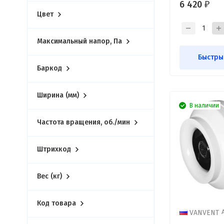
6 420
₽
Цвет
Максимальный напор, Па
Быстры
Баркод
Ширина (мм)
В наличии
Частота вращения, об./мин
Штрихкод
Вес (кг)
Код товара
VANVENT