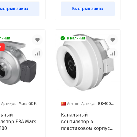
ыстрый заказ
Быстрый заказ
личии
В наличии
а
Артикул:
Mars GDF 100
Артикул:
ВК-100 GREY
Airone
льный
Канальный
лятор ERA Mars
вентилятор в
100
пластиковом корпусе
Airone ВК-100 GREY