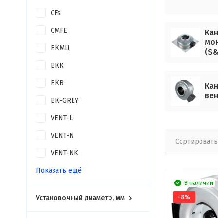
CFs
CMFE
Кан
мон
ВКМЦ
(S&
ВКК
ВКВ
Кан
вен
ВК-GREY
VENT-L
VENT-N
Сортировать
VENT-NK
Показать ещё
В наличии
-8%
Установочный диаметр, мм