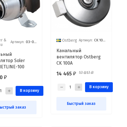
er &
Артикул:
CK 100A
Ostberg
Артикул:
03-0101-347
au
Канальный
льный
вентилятор Ostberg
лятор Soler
CK 100A
 JETLINE-100
17 017
14 465
₽
₽
00
₽
В корзину
В корзину
Быстрый заказ
ыстрый заказ