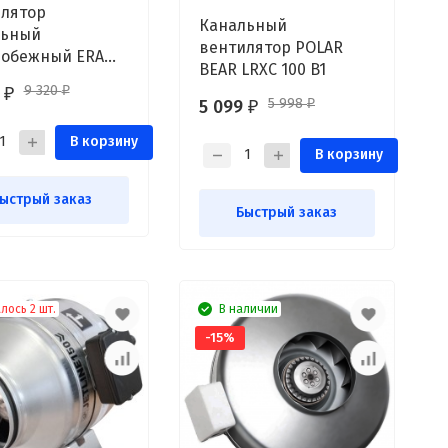
лятор
Канальный
льный
вентилятор POLAR
робежный ERA
BEAR LRXC 100 B1
 D100
9 320
5
₽
₽
5 998
5 099
₽
₽
В корзину
В корзину
ыстрый заказ
Быстрый заказ
лось 2 шт.
В наличии
-15%