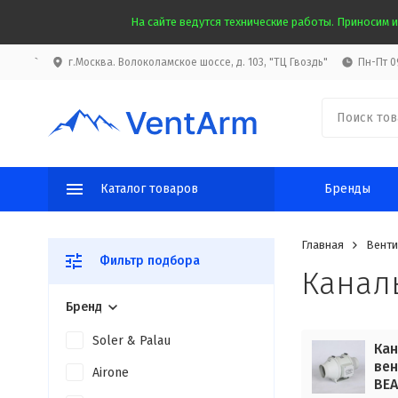
На сайте ведутся технические работы. Приносим и
`
г.Москва. Волоколамское шоссе, д. 103, "ТЦ Гвоздь"
Пн-Пт 09
Каталог товаров
Бренды
Главная
Венти
Фильтр подбора
Канал
Бренд
Soler & Palau
Кан
вен
Airone
BEA