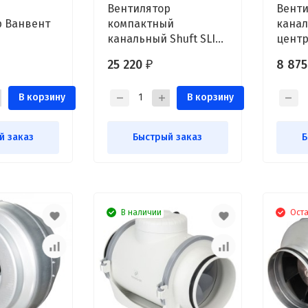
Вентилятор
Венти
р Ванвент
компактный
кана
канальный Shuft SLIM
цент
100 VIM
STELS
25 220
8 87
₽
В корзину
В корзину
й заказ
Быстрый заказ
Б
В наличии
Оста