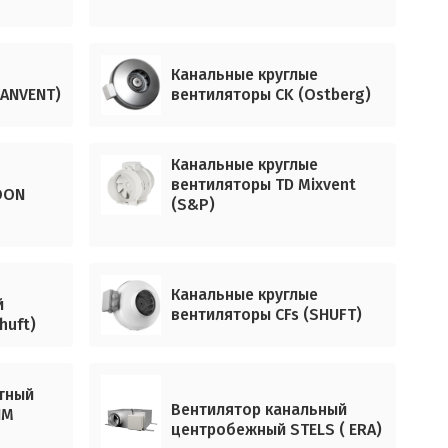
Канальные круглые
VANVENT)
вентиляторы CK (Ostberg)
Канальные круглые
вентиляторы TD Mixvent
OON
(S&P)
Канальные круглые
й
вентиляторы CFs (SHUFT)
huft)
тный
Вентилятор канальный
IM
центробежный STELS ( ERA)