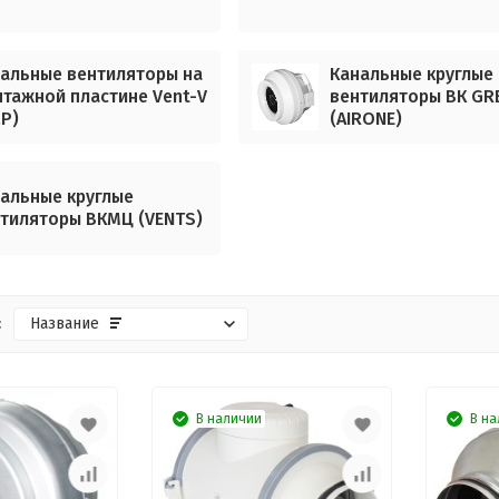
альные вентиляторы на
Канальные круглые
тажной пластине Vent-V
вентиляторы ВК GR
P)
(AIRONE)
альные круглые
тиляторы ВКМЦ (VENTS)
:
Название
В наличии
В на