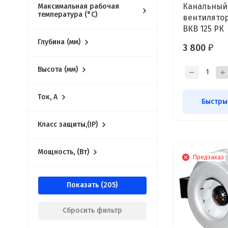
Канальный
Максимальная рабочая
температура (°С)
вентилято
ВКВ 125 РК
Глубина (мм)
3 800
₽
Высота (мм)
Ток, А
Быстры
Класс защиты,(IP)
Мощность, (Вт)
Предзаказ
Показать
Сбросить фильтр