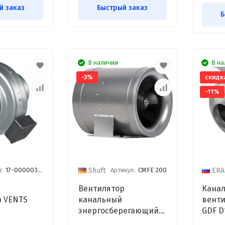
й заказ
Быстрый заказ
Б
В наличии
В на
-3%
скидк
-11%
:
17-00000394
Артикул:
CMFE 200
Shuft
ERA
Вентилятор
Кана
р VENTS
канальный
венти
энергосберегающий
GDF D
Shuft CMFE 200