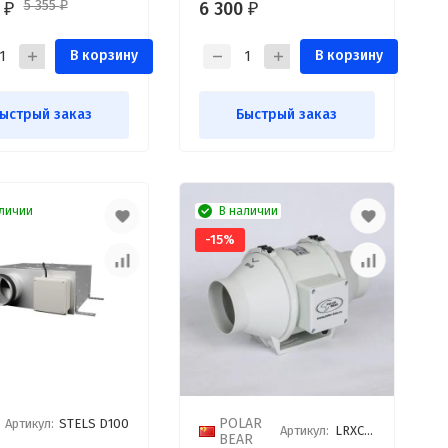
5 355
0
6 300
₽
₽
₽
В корзину
В корзину
ыстрый заказ
Быстрый заказ
личии
В наличии
-15%
POLAR
Артикул:
STELS D100
Артикул:
LRXC 100 B1
BEAR