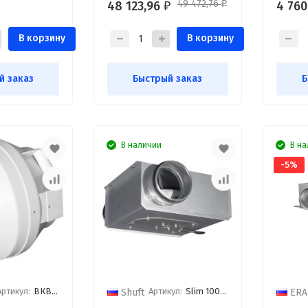
49 472,76
48 123,96
4 76
₽
₽
В корзину
В корзину
й заказ
Быстрый заказ
Б
В наличии
В на
-5%
Артикул:
ВКВ-125 РК
Артикул:
Slim 100 vim
Shuft
ERA