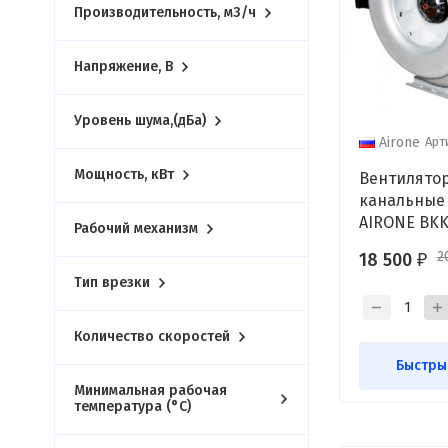
Производительность, м3/ч
Напряжение, В
Уровень шума,(дБа)
Арт
Airone
Мощность, кВт
Вентилято
канальные
AIRONE BKK
Рабочий механизм
2
18 500
₽
Тип врезки
Количество скоростей
Быстры
Минимальная рабочая
температура (°С)