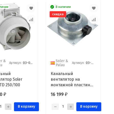
личии
В наличии
скидка
er &
Soler &
Артикул:
03-0101-206
Артикул:
03-0101-311
au
Palau
льный
Канальный
лятор Soler
вентилятор на
 TD 250/100
монтажной пластине
Soler Palau VENT/V-100
00
16 199
₽
₽
L
В корзину
В корзину