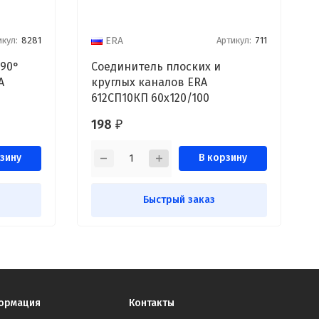
икул:
8281
Артикул:
711
ERA
 90°
Соединитель плоских и
A
круглых каналов ERA
612СП10КП 60х120/100
198
₽
зину
В корзину
Быстрый заказ
ормация
Контакты