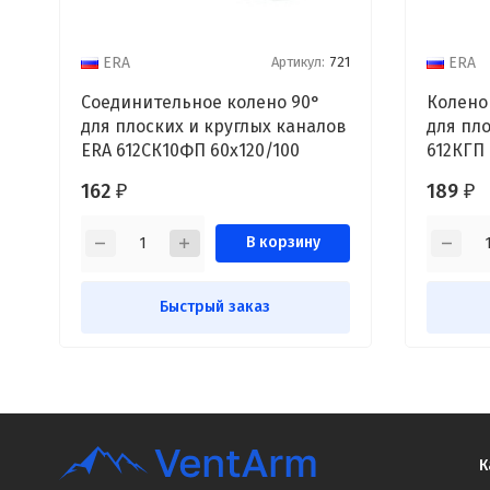
Артикул:
721
ERA
ERA
Соединительное колено 90°
Колено
для плоских и круглых каналов
для пл
ERA 612СК10ФП 60х120/100
612КГП 
162
189
₽
₽
В корзину
Быстрый заказ
К