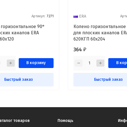
Артикул:
7271
Арт
ERA
 горизонтальное 90°
Колено горизонтальное
оских каналов ERA
для плоских каналов ER
60x120
620КГП 60x204
364
₽
В корзину
В кор
Быстрый заказ
Быстрый заказ
аталог товаров
Помощь
Инф