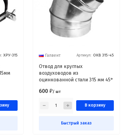
:
ХРУ-315
Артикул:
ОКВ 315-45
Галвент
с
Отвод для круглых
15мм
воздуховодов из
оцинкованной стали 315 мм 45°
600
₽
/ шт
зину
В корзину
Быстрый заказ