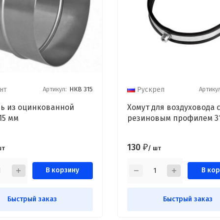
Артикул:
НКВ 315
Артикул
нт
Рускреп
ь из оцинкованной
Хомут для воздуховода 
15 мм
резиновым профилем 3
130
₽
шт
/ шт
В корзину
В кор
Быстрый заказ
Быстрый заказ