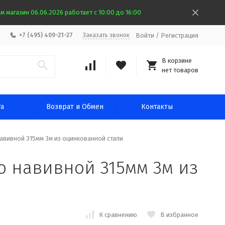
 магазин 06.06.2026 работает с 10:00 до 16:00
Войти
/
Регистрация
+7 (495) 409-21-27
Заказать звонок
В корзине
нет товаров
та
Возврат и Обмен
Контакты
авивной 315мм 3м из оцинкованной стали
о навивной 315мм 3м из
К сравнению
В избранное