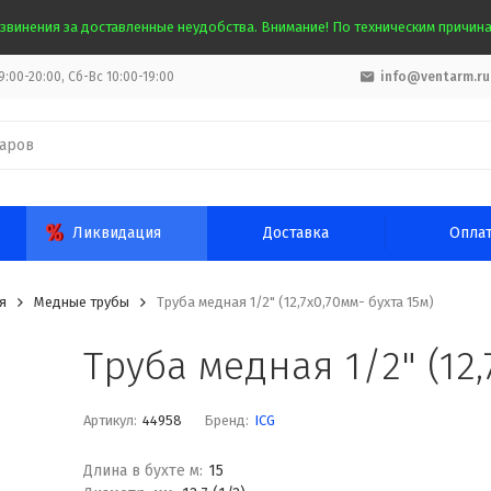
звинения за доставленные неудобства. Внимание! По техническим причинам
:00-20:00, Сб-Вс 10:00-19:00
info@ventarm.ru
Ликвидация
Доставка
Опла
я
Медные трубы
Труба медная 1/2" (12,7х0,70мм- бухта 15м)
Труба медная 1/2" (12,
Артикул:
44958
Бренд:
ICG
Длина в бухте м:
15