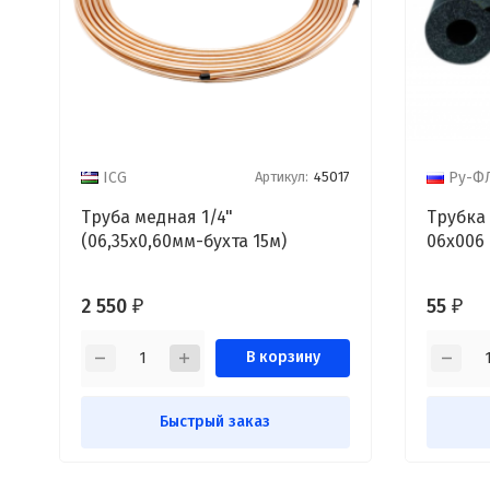
Артикул:
45017
ICG
Ру-Ф
Труба медная 1/4"
Трубка
(06,35х0,60мм-бухта 15м)
06х006
2 550
55
₽
₽
В корзину
Быстрый заказ