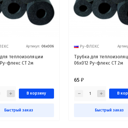
Артикул:
06х006
Артику
ЛЕКС
Ру-ФЛЕКС
 для теплоизоляции
Трубка для теплоизоля
 Ру-флекс СТ 2м
06х012 Ру-флекс СТ 2м
65
₽
В корзину
В кор
Быстрый заказ
Быстрый заказ