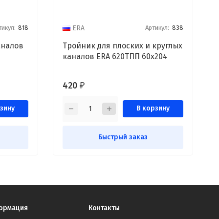
тикул:
818
Артикул:
838
ERA
аналов
Тройник для плоских и круглых
каналов ERA 620ТПП 60x204
420
₽
зину
В корзину
Быстрый заказ
ормация
Контакты