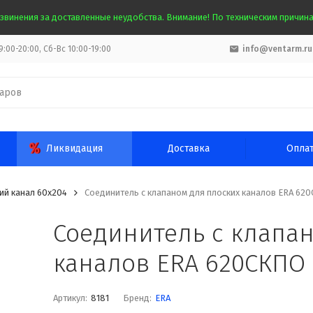
звинения за доставленные неудобства. Внимание! По техническим причинам
:00-20:00, Сб-Вс 10:00-19:00
info@ventarm.ru
Ликвидация
Доставка
Опла
ий канал 60х204
Соединитель с клапаном для плоских каналов ERA 62
Соединитель с клапа
каналов ERA 620СКПО 
Артикул:
8181
Бренд:
ERA