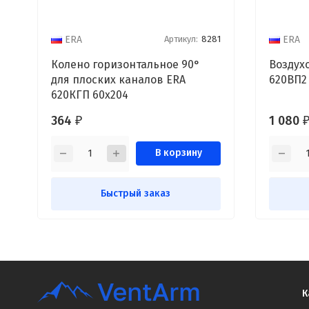
Артикул:
8281
ERA
ERA
Колено горизонтальное 90°
Воздух
для плоских каналов ERA
620ВП2
620КГП 60x204
364
1 080
₽
В корзину
Быстрый заказ
К