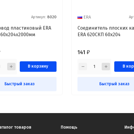
Артикул:
8020
Ар
ERA
овод пластиковый ERA
Соединитель плоских к
 60x204x2000мм
ERA 620СКП 60х204
141
₽
₽
В корзину
В кор
Быстрый заказ
Быстрый заказ
аталог товаров
Помощь
Инф