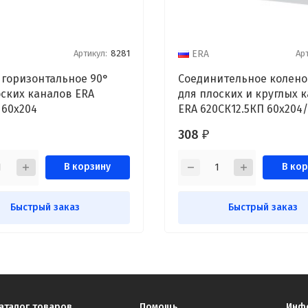
Артикул:
8281
Арт
ERA
 горизонтальное 90°
Соединительное колено
оских каналов ERA
для плоских и круглых 
 60x204
ERA 620СК12.5КП 60х204/
308
₽
В корзину
В кор
Быстрый заказ
Быстрый заказ
аталог товаров
Помощь
Инф