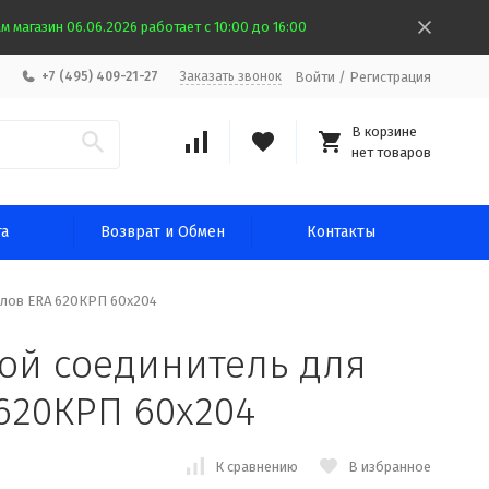
 магазин 06.06.2026 работает с 10:00 до 16:00
Войти
/
Регистрация
+7 (495) 409-21-27
Заказать звонок
В корзине
нет товаров
та
Возврат и Обмен
Контакты
алов ERA 620КРП 60x204
ой соединитель для
620КРП 60x204
К сравнению
В избранное