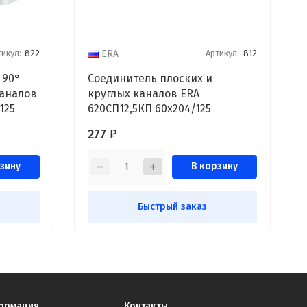
икул:
822
Артикул:
812
ERA
 90°
Соединитель плоских и
каналов
круглых каналов ERA
125
620СП12,5КП 60х204/125
277
₽
зину
В корзину
Быстрый заказ
ормация
Контакты