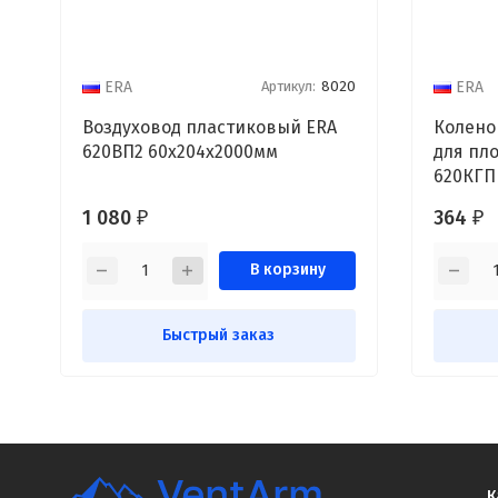
Артикул:
8020
ERA
ERA
Воздуховод пластиковый ERA
Колено
620ВП2 60x204x2000мм
для пл
620КГП
1 080
364
₽
₽
В корзину
Быстрый заказ
К