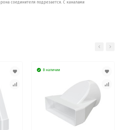
орона соединителя подрезается. C каналами
В наличии