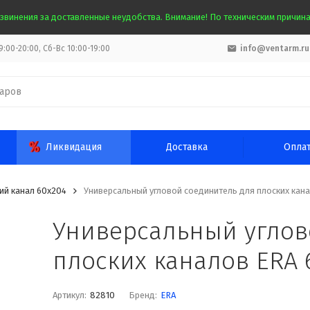
звинения за доставленные неудобства. Внимание! По техническим причинам
:00-20:00, Сб-Вс 10:00-19:00
info@ventarm.ru
Ликвидация
Доставка
Опла
ий канал 60х204
Универсальный угловой соединитель для плоских кан
Универсальный углов
плоских каналов ERA 
Артикул:
82810
Бренд:
ERA