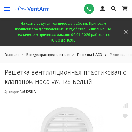
На сайте ведутся технические работы. Приносим
извинения за доставленные неудобства. Внимание! По
техническим причинам магазин 06.06.2026 работает с
10:00 до 16:00
Главная
Воздухораспределители
Решетки HACO
Решетка вен
Решетка вентиляционная пластиковая с
клапаном Haco VM 125 Белый
Артикул:
VM125UB