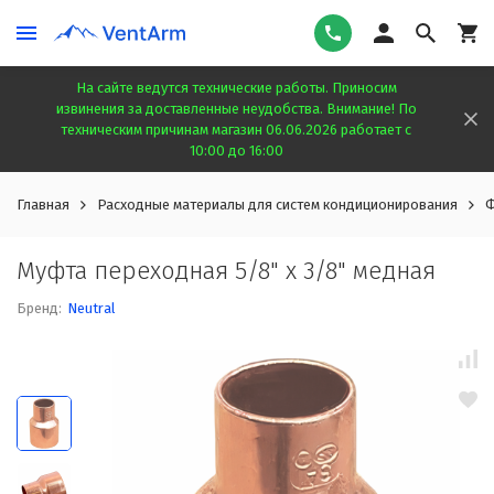
На сайте ведутся технические работы. Приносим
извинения за доставленные неудобства. Внимание! По
техническим причинам магазин 06.06.2026 работает с
10:00 до 16:00
Главная
Расходные материалы для систем кондиционирования
Ф
Муфта переходная 5/8" х 3/8" медная
Бренд:
Neutral