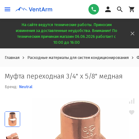
На сайте ведутся технические работы. Приносим
извинения за доставленные неудобства. Внимание! По
техническим причинам магазин 06.06.2026 работает с
10:00 до 16:00
Главная
Расходные материалы для систем кондиционирования
Ф
Муфта переходная 3/4" х 5/8" медная
Бренд:
Neutral