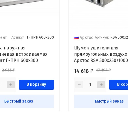
Артикул:
Г-ПРН 600x300
Артикул:
RSA 500x25
вент
Арктос
а наружная
Шумоглушители для
иевая встраиваемая
прямоугольных воздухо
Градвент Г-ПРН 600x300
Арктос RSA 500x250/100
2 965
17 197
14 618
₽
₽
₽
В корзину
В кор
Быстрый заказ
Быстрый заказ