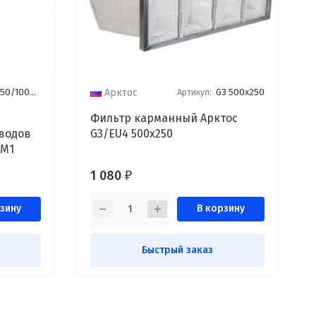
0/1000M1
Артикул:
G3 500x250
Арктос
Фильтр карманный Арктос
водов
G3/EU4 500x250
0M1
1 080
₽
зину
В корзину
Быстрый заказ