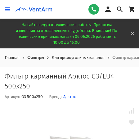
На сайте ведутся технические работы. Приносим
извинения за доставленные неудобства. Внимание! По
техническим причинам магазин 06.06.2026 работает с
10:00 до 16:00
Главная
Фильтры
Для прямоугольных каналов
Фильтр карма
Фильтр карманный Арктос G3/EU4
500x250
Артикул:
G3 500x250
Бренд:
Арктос