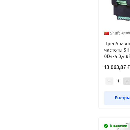
Арти
Shuft
Преобразо
частоты SH
0D4-4 0,4 к
13 063,87
Быстры
В наличии