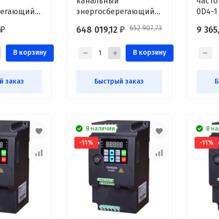
канальный
часто
регающий
энергосберегающий
0D4-1 
 630
Shuft CMFD 710
652 907,73
648 019,12
9 365
₽
₽
₽
В корзину
В корзину
й заказ
Быстрый заказ
Б
В наличии
В на
-11%
-11%