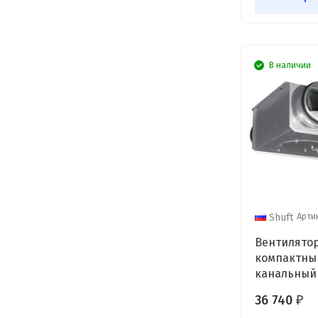
В наличии
Арти
Shuft
Вентилято
компактны
канальный 
200 VIM
36 740
₽