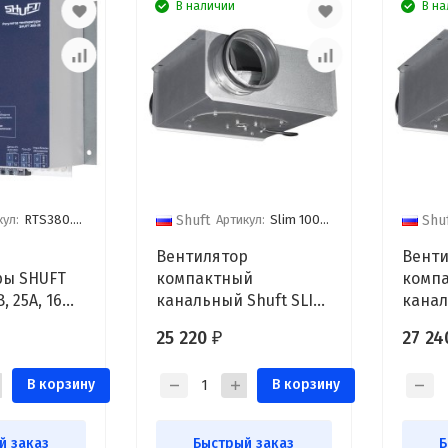
В наличии
В на
кул:
RTS380.25
Артикул:
Slim 100 vim
Shuft
Shu
Вентилятор
Венти
ры SHUFT
компактный
комп
, 25А, 16
канальный Shuft SLIM
канал
100 VIM
125 VI
25 220
27 2
₽
В корзину
В корзину
й заказ
Быстрый заказ
Б