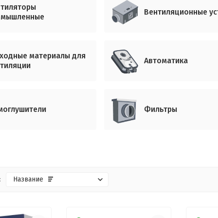
нтиляторы
Вентиляционные ус
омышленные
ходные материалы для
Автоматика
тиляции
моглушители
Фильтры
:
Название