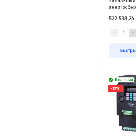
канальный
энергосбе
Shuft CMFD
522 538,24
Быстры
В наличии
-12%