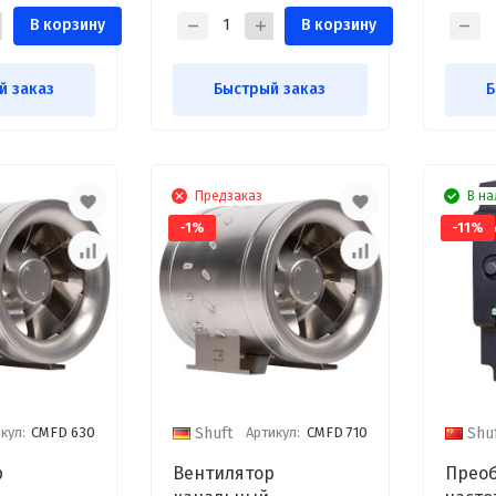
В корзину
В корзину
й заказ
Быстрый заказ
Б
Предзаказ
В на
-1%
-11%
кул:
CMFD 630
Артикул:
CMFD 710
Shuft
Shu
р
Вентилятор
Преоб