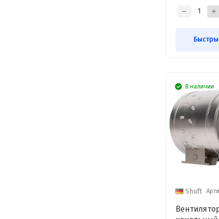
Быстры
В наличии
Арти
Shuft
Вентилято