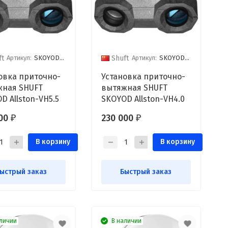
Артикул:
SKOYOD Allston-VH5.5
Артикул:
SKOYOD Allston-VH4.0
ft
Shuft
овка приточно-
Установка приточно-
ная SHUFT
вытяжная SHUFT
D Allston-VH5.5
SKOYOD Allston-VH4.0
000
230 000
₽
₽
В корзину
В корзину
ыстрый заказ
Быстрый заказ
личии
В наличии