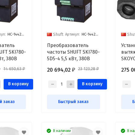
кул:
НС-1442799
Артикул:
НС-1442808
Shuft
Shu
ватель
Преобразователь
Устан
UFT SKI780-
частоты SHUFT SKI780-
вытяж
Вт, 380В
5D5-4 5,5 кВт, 380В
SKOYO
14 650,63
23 123,28
20 694,02
275 
₽
₽
₽
₽
В корзину
В корзину
й заказ
Быстрый заказ
Б
В наличии
В на