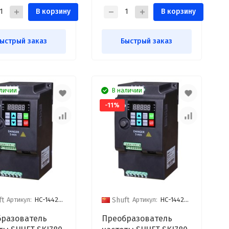
В корзину
В корзину
ыстрый заказ
Быстрый заказ
личии
В наличии
-11%
Артикул:
НС-1442798
Артикул:
НС-1442807
ft
Shuft
разователь
Преобразователь