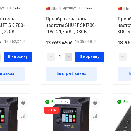
кул:
НС-1442804
Артикул:
НС-1442803
Shuft
Shu
ватель
Преобразователь
Преоб
UFT SKI780-
частоты SHUFT SKI780-
часто
т, 220В
1D5-4 1,5 кВт, 380В
3D0-4 
14 562,37
15 356,68
13 693,45
18 96
₽
₽
₽
₽
В корзину
В корзину
й заказ
Быстрый заказ
Б
В наличии
В на
-11%