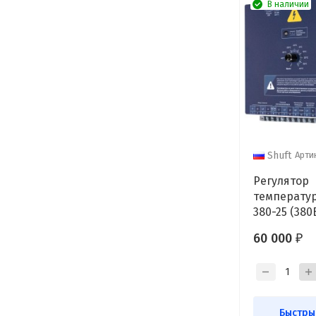
В наличии
Арти
Shuft
Регулятор
температу
380-25 (380В
кВт)
60 000
₽
Быстры