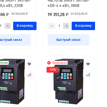
ты SHUFT SKI780-
частоты SHUFT SKI780-
0,4 кВт, 220В
4D0-4 4 кВт, 380В
10 502,56
21 622,92
,06
19 351,28
₽
₽
₽
₽
В корзину
В корзину
ыстрый заказ
Быстрый заказ
личии
Предзаказ
-11%