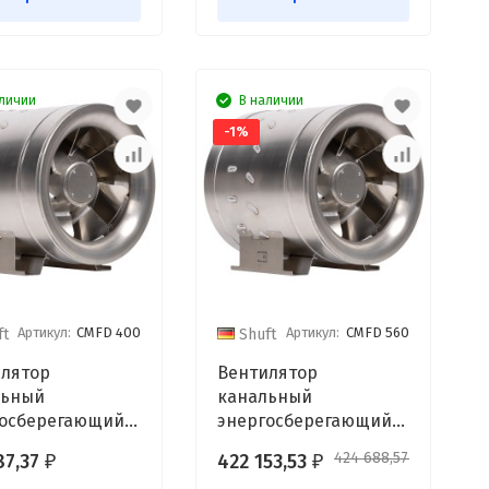
личии
В наличии
-1%
Артикул:
CMFD 400
Артикул:
CMFD 560
ft
Shuft
лятор
Вентилятор
льный
канальный
госберегающий
энергосберегающий
 CMFD 400
Shuft CMFD 560
424 688,57
87,37
422 153,53
₽
₽
₽