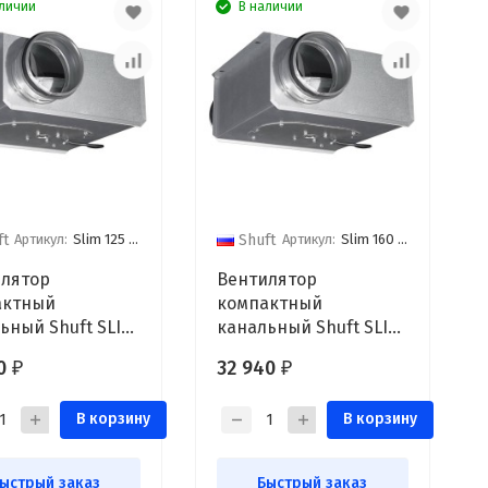
личии
В наличии
Артикул:
Slim 125 vim
Артикул:
Slim 160 vim
ft
Shuft
лятор
Вентилятор
актный
компактный
ьный Shuft SLIM
канальный Shuft SLIM
M
160 VIM
40
32 940
₽
₽
В корзину
В корзину
ыстрый заказ
Быстрый заказ