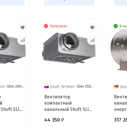
Предзаказ
В на
кул:
Slim 200 vim
Артикул:
Slim 250 vim
Shuft
Shu
р
Вентилятор
Венти
й
компактный
кана
Shuft SLIM
канальный Shuft SLIM
энер
250 VIM
Shuft
44 350
317 2
₽