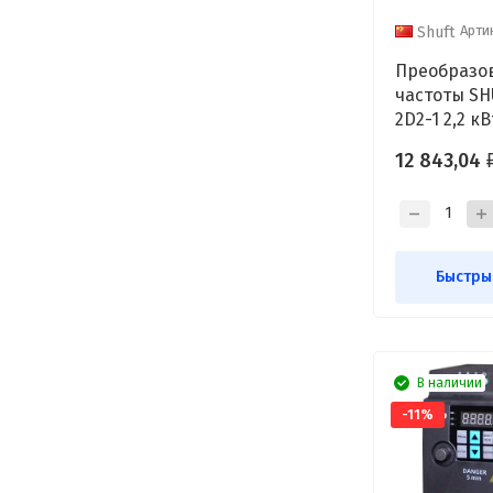
Арти
Shuft
Преобразо
частоты SH
2D2-1 2,2 кВ
12 843,04
Быстры
В наличии
-11%