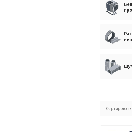
Ве
пр
Рас
вен
Шу
Сортировать