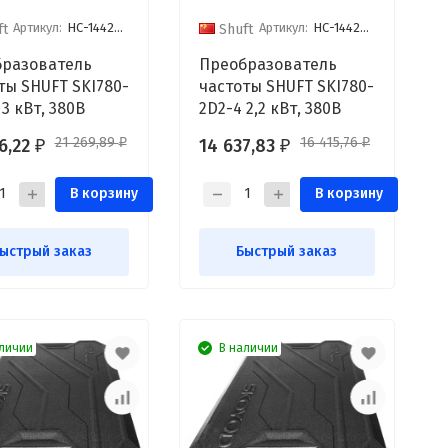
Артикул:
НС-1442806
Артикул:
НС-1442805
ft
Shuft
разователь
Преобразователь
ты SHUFT SKI780-
частоты SHUFT SKI780-
3 кВт, 380В
2D2-4 2,2 кВт, 380В
21 269,89
16 415,76
6,22
14 637,83
₽
₽
₽
₽
В корзину
В корзину
ыстрый заказ
Быстрый заказ
личии
В наличии