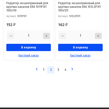
Редуктор эксцентриковый для
Редуктор эксцентриковый для
круглых каналов ERA 1011РЭП
круглых каналов ERA 1012,5РЭП
100x110
100x125
Артикул:
1011РЭП
Артикул:
1012,5РЭП
152
162
₽
₽
В корзину
В корзину
Быстрый заказ
Быстрый заказ
1
2
3
4