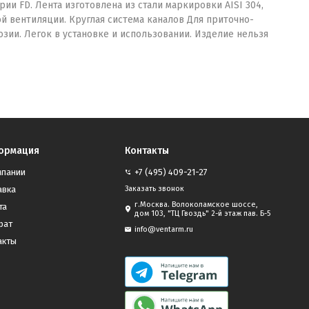
и FD. Лента изготовлена из стали маркировки AISI 304,
 вентиляции. Круглая система каналов Для приточно-
ии. Легок в установке и использовании. Изделие нельзя
ормация
Контакты
мпании
+7 (495) 409-21-27
авка
Заказать звонок
г.Москва. Волоколамское шоссе,
та
дом 103, "ТЦ Гвоздь" 2-й этаж пав. Б-5
рат
info@ventarm.ru
акты