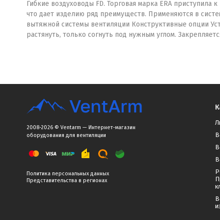
Гибкие воздуховоды FD. Торговая марка ERA приступила к
что дает изделию ряд преимуществ. Применяются в систе
вытяжной системы вентиляции Конструктивные опции Усто
растянуть, только согнуть под нужным углом. Закрепляет
К
Л
2008-2026 © Ventarm — Интернет-магазин
В
оборудования для вентиляции
В
В
Р
Политика персональных данных
П
Представительства в регионах
к
В
и