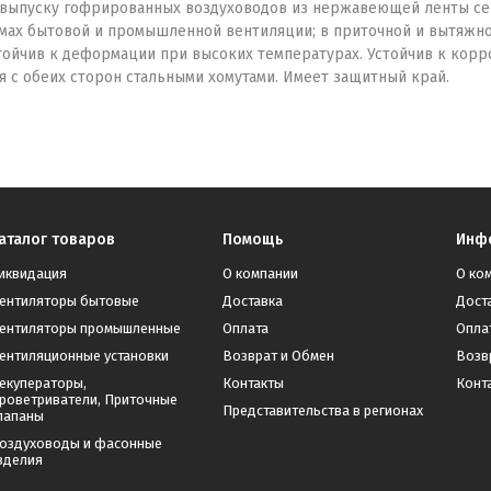
 выпуску гофрированных воздуховодов из нержавеющей ленты сери
мах бытовой и промышленной вентиляции; в приточной и вытяжной
йчив к деформации при высоких температурах. Устойчив к корроз
ся с обеих сторон стальными хомутами. Имеет защитный край.
аталог товаров
Помощь
Инф
иквидация
О компании
О ко
ентиляторы бытовые
Доставка
Дост
ентиляторы промышленные
Оплата
Опла
ентиляционные установки
Возврат и Обмен
Возв
екуператоры,
Контакты
Конт
роветриватели, Приточные
Представительства в регионах
лапаны
оздуховоды и фасонные
зделия