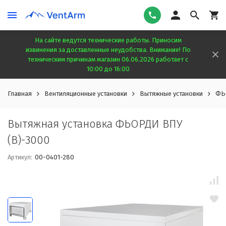
На сайте ведутся технические работы. Приносим
извинения за доставленные неудобства. Внимание! По
техническим причинам магазин 06.06.2026 работает с
10:00 до 16:00
Главная
Вентиляционные установки
Вытяжные установки
ФЬ
Вытяжная установка ФЬОРДИ ВПУ
(В)-3000
Артикул:
00-0401-280