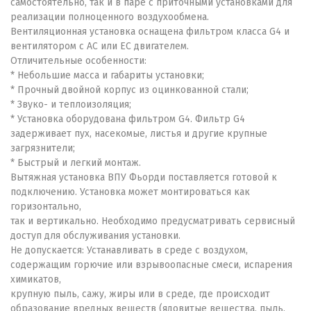
самостоятельно, так и в паре с приточными установками для
реализации полноценного воздухообмена.
Вентиляционная установка оснащена фильтром класса G4 и
вентилятором с AC или EC двигателем.
Отличительные особенности:
* Небольшие масса и габариты установки;
* Прочный двойной корпус из оцинкованной стали;
* Звуко- и теплоизоляция;
* Установка оборудована фильтром G4. Фильтр G4
задерживает пух, насекомые, листья и другие крупные
загрязнители;
* Быстрый и легкий монтаж.
Вытяжная установка ВПУ Фьорди поставляется готовой к
подключению. Установка может монтироваться как
горизонтально,
так и вертикально. Необходимо предусматривать сервисный
доступ для обслуживания установки.
Не допускается: Устанавливать в среде с воздухом,
содержащим горючие или взрывоопасные смеси, испарения
химикатов,
крупную пыль, сажу, жиры или в среде, где происходит
образование вредных веществ (ядовитые вещества, пыль,