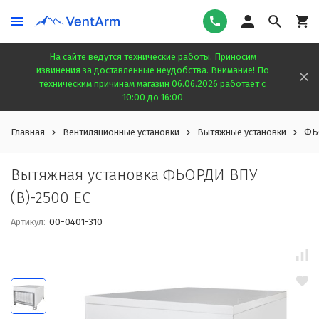
На сайте ведутся технические работы. Приносим
извинения за доставленные неудобства. Внимание! По
техническим причинам магазин 06.06.2026 работает с
10:00 до 16:00
Главная
Вентиляционные установки
Вытяжные установки
ФЬ
Вытяжная установка ФЬОРДИ ВПУ
(В)-2500 ЕС
Артикул:
00-0401-310