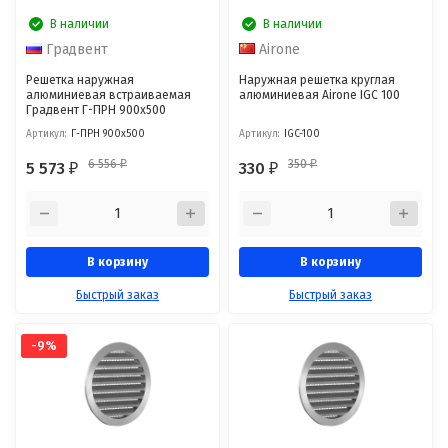
В наличии
В наличии
Градвент
Airone
Решетка наружная
Наружная решетка круглая
алюминиевая встраиваемая
алюминиевая Airone IGC 100
Градвент Г-ПРН 900x500
Артикул:
Г-ПРН 900x500
Артикул:
IGC-100
6 556
350
5 573
330
₽
₽
₽
₽
В корзину
В корзину
Быстрый заказ
Быстрый заказ
-9%