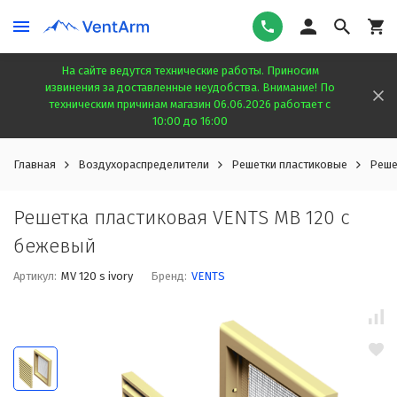
На сайте ведутся технические работы. Приносим
извинения за доставленные неудобства. Внимание! По
техническим причинам магазин 06.06.2026 работает с
10:00 до 16:00
Главная
Воздухораспределители
Решетки пластиковые
Реше
Решетка пластиковая VENTS МВ 120 с
бежевый
Артикул:
MV 120 s ivory
Бренд:
VENTS