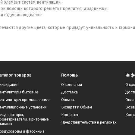
й элемент систем вентиляции.
при помощи которого решетка крепится, и задвижки.
и отдушин подвалов.
тречаются другие цвета, которые придадут уникальность и гармо
аталог товаров
Помощь
Инф
иквидация
О компании
О ко
ентиляторы бытовые
Доставка
Дост
ентиляторы промышленные
Оплата
Опла
ентиляционные установки
Возврат и Обмен
Возв
екуператоры,
Контакты
Конт
роветриватели, Приточные
Представительства в регионах
лапаны
оздуховоды и фасонные