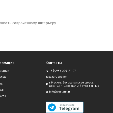
ничность современному интерьеру
ормация
Контакты
мпании
+7 (495) 409-21-27
авка
Заказать звонок
г.Москва. Волоколамское шоссе,
та
дом 103, "ТЦ Гвоздь" 2-й этаж пав. Б-5
рат
info@ventarm.ru
акты