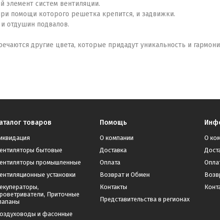
й элемент систем вентиляции.
при помощи которого решетка крепится, и задвижки.
и отдушин подвалов.
тречаются другие цвета, которые придадут уникальность и гармо
аталог товаров
Помощь
Инф
иквидация
О компании
О ко
ентиляторы бытовые
Доставка
Дост
ентиляторы промышленные
Оплата
Опла
ентиляционные установки
Возврат и Обмен
Возв
екуператоры,
Контакты
Конт
роветриватели, Приточные
Представительства в регионах
лапаны
оздуховоды и фасонные