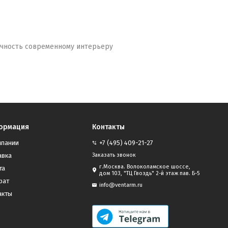
ничность современному интерьеру
ормация
Контакты
мпании
+7 (495) 409-21-27
авка
Заказать звонок
г.Москва. Волоколамское шоссе,
та
дом 103, "ТЦ Гвоздь" 2-й этаж пав. Б-5
рат
info@ventarm.ru
акты