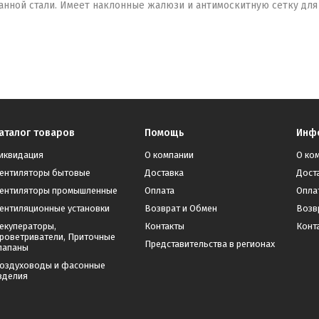
нной стали. Имеет наклонные жалюзи и антимоскитную сетку для 
аталог товаров
Помощь
Инф
иквидация
О компании
О ко
ентиляторы бытовые
Доставка
Дост
ентиляторы промышленные
Оплата
Опла
ентиляционные установки
Возврат и Обмен
Возв
екуператоры,
Контакты
Конт
роветриватели, Приточные
Представительства в регионах
лапаны
оздуховоды и фасонные
зделия