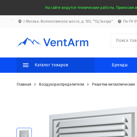
На сайте ведутся технические работы. Приносим и
`
г.Москва. Волоколамское шоссе, д. 103, "ТЦ Гвоздь"
Пн-Пт 09
Каталог товаров
Бренды
Главная
Воздухораспределители
Решетки металлические