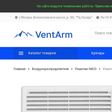
На сайте ведутся технические работы. Приносим и
`
г.Москва. Волоколамское шоссе, д. 103, "ТЦ Гвоздь"
Пн-Пт 09
Каталог товаров
Бренды
Главная
Воздухораспределители
Решетки HACO
Решет