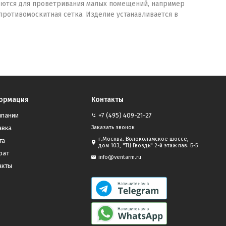
яются для проветривания малых помещений, например
 противомоскитная сетка. Изделие устанавливается в
ормация
Контакты
мпании
+7 (495) 409-21-27
авка
Заказать звонок
г.Москва. Волоколамское шоссе,
та
дом 103, "ТЦ Гвоздь" 2-й этаж пав. Б-5
рат
info@ventarm.ru
акты