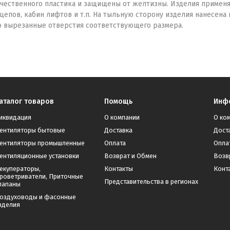
чественного пластика и защищены от желтизны. Изделия примен
цепов, кабин лифтов и т.п. На тыльную сторону изделия нанесена
о вырезанные отверстия соответствующего размера.
аталог товаров
Помощь
Инф
иквидация
О компании
О ко
ентиляторы бытовые
Доставка
Дост
ентиляторы промышленные
Оплата
Опла
ентиляционные установки
Возврат и Обмен
Возв
екуператоры,
Контакты
Конт
роветриватели, Приточные
Представительства в регионах
лапаны
оздуховоды и фасонные
зделия