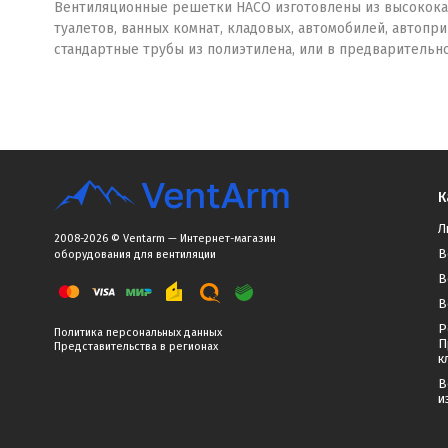
Вентиляционные решетки HACO изготовлены из высокока
туалетов, ванных комнат, кладовых, автомобилей, автопри
стандартные трубы из полиэтилена, или в предварительн
К
Л
2008-2026 © Ventarm — Интернет-магазин
В
оборудования для вентиляции
В
В
Р
Политика персональных данных
П
Представительства в регионах
к
В
и