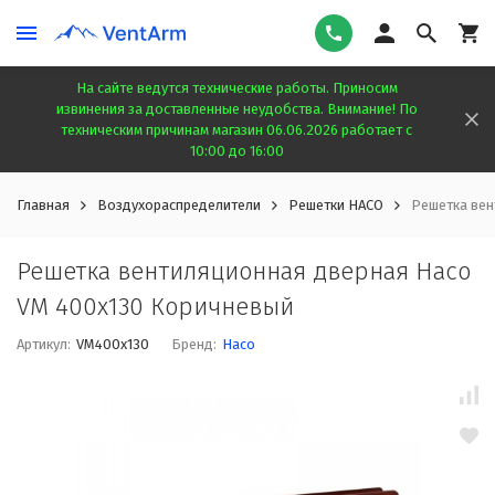
На сайте ведутся технические работы. Приносим
извинения за доставленные неудобства. Внимание! По
техническим причинам магазин 06.06.2026 работает с
10:00 до 16:00
Главная
Воздухораспределители
Решетки HACO
Решетка вен
Решетка вентиляционная дверная Haco
VM 400x130 Коричневый
Артикул:
VM400x130
Бренд:
Haco