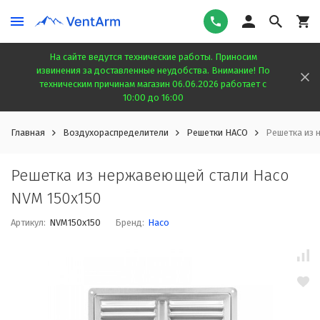
На сайте ведутся технические работы. Приносим
извинения за доставленные неудобства. Внимание! По
техническим причинам магазин 06.06.2026 работает с
10:00 до 16:00
Главная
Воздухораспределители
Решетки HACO
Решетка из 
Решетка из нержавеющей стали Haco
NVM 150x150
Артикул:
NVM150x150
Бренд:
Haco