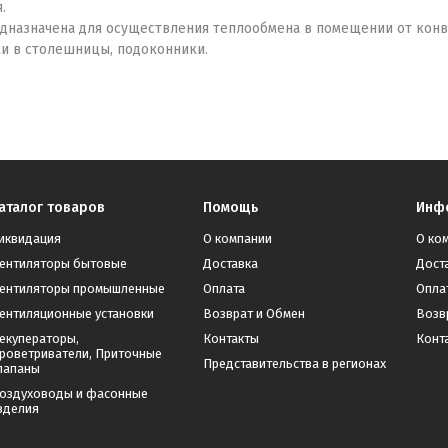
.
дназначена для осуществления теплообмена в помещении от конв
ки в столешницы, подоконники.
аталог товаров
Помощь
Инф
иквидация
О компании
О ко
ентиляторы бытовые
Доставка
Дост
ентиляторы промышленные
Оплата
Опла
ентиляционные установки
Возврат и Обмен
Возв
екуператоры,
Контакты
Конт
роветриватели, Приточные
Представительства в регионах
лапаны
оздуховоды и фасонные
зделия