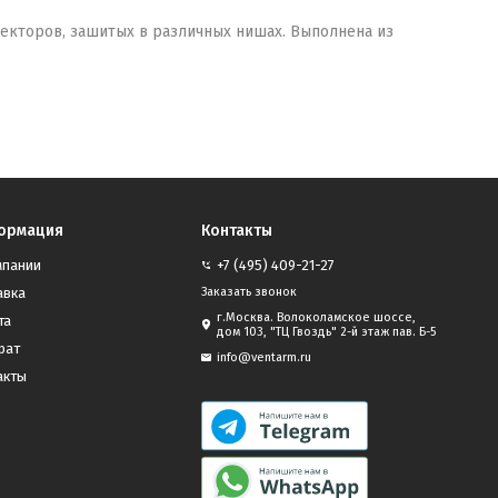
екторов, зашитых в различных нишах. Выполнена из
ормация
Контакты
мпании
+7 (495) 409-21-27
авка
Заказать звонок
г.Москва. Волоколамское шоссе,
та
дом 103, "ТЦ Гвоздь" 2-й этаж пав. Б-5
рат
info@ventarm.ru
акты