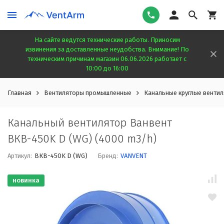
На сайте ведутся технические работы. Приносим
извинения за доставленные неудобства. Внимание! По
техническим причинам магазин 06.06.2026 работает с
10:00 до 16:00
Главная
Вентиляторы промышленные
Канальные круглые венти
Канальный вентилятор Ванвент
ВКВ-450K D (WG) (4000 m3/h)
Артикул:
ВКВ-450K D (WG)
Бренд:
VANVENT
новинка