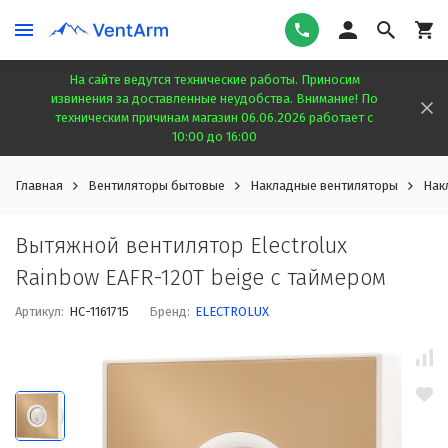
На сайте ведутся технические работы. Приносим
извинения за доставленные неудобства. Внимание! По
техническим причинам магазин 06.06.2026 работает с
10:00 до 16:00
Главная
Вентиляторы бытовые
Накладные вентиляторы
Нак
Вытяжной вентилятор Electrolux
Rainbow EAFR-120T beige с таймером
Артикул:
НС-1161715
Бренд:
ELECTROLUX