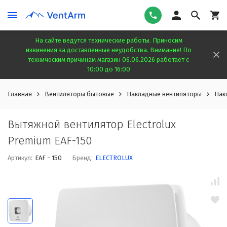
На сайте ведутся технические работы. Приносим
извинения за доставленные неудобства. Внимание! По
техническим причинам магазин 06.06.2026 работает с
10:00 до 16:00
Главная
Вентиляторы бытовые
Накладные вентиляторы
Нак
Вытяжной вентилятор Electrolux
Premium EAF-150
Артикул:
EAF - 150
Бренд:
ELECTROLUX