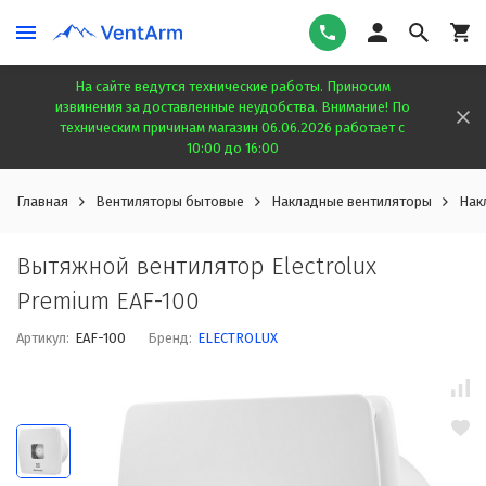
На сайте ведутся технические работы. Приносим
извинения за доставленные неудобства. Внимание! По
техническим причинам магазин 06.06.2026 работает с
10:00 до 16:00
Главная
Вентиляторы бытовые
Накладные вентиляторы
Нак
Вытяжной вентилятор Electrolux
Premium EAF-100
Артикул:
EAF-100
Бренд:
ELECTROLUX