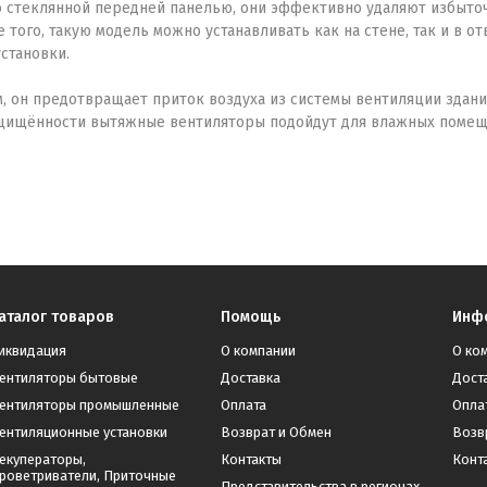
стеклянной передней панелью, они эффективно удаляют избыточн
того, такую модель можно устанавливать как на стене, так и в о
становки.
н предотвращает приток воздуха из системы вентиляции здания, 
ащищённости вытяжные вентиляторы подойдут для влажных помещ
аталог товаров
Помощь
Инф
иквидация
О компании
О ко
ентиляторы бытовые
Доставка
Дост
ентиляторы промышленные
Оплата
Опла
ентиляционные установки
Возврат и Обмен
Возв
екуператоры,
Контакты
Конт
роветриватели, Приточные
Представительства в регионах