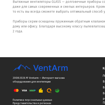
Вытяжные вентиляторы GLASS — долговечные приборы со 
даже для самых современных и смелых интерьеров. Кроме 
то есть вы всегда сможете выбрать оптимальный способ у
Приборы серии оснащены пружинным обратным клапаном, о
дому или офису. Благодаря высокому классу пылевлагоз
2 года.
К
Л
2008-2026 © Ventarm — Интернет-магазин
В
оборудования для вентиляции
В
В
Р
Политика персональных данных
П
Представительства в регионах