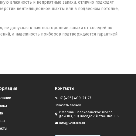
ую влажность и неприятные запахи, отлично подходят
тверстии вентиляционной шахты или в подвесном потолке,
не допуская к вам посторонние запахи от соседей по
ений, а надежность приборов подтверждается гарантией
ормация
Контакты
мпании
+7 (495) 409-21-27
авка
Заказать звонок
г.Москва. Волоколамское шоссе,
та
дом 103, "ТЦ Гвоздь" 2-й этаж пав. Б-5
рат
info@ventarm.ru
акты