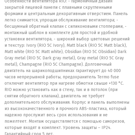
Особенности вентилятора RIO: - гармоничный дизайн
закрытой лицевой панели с плавными скругленными
формами и центральным декоративным отверстием. Панель
легко снимается, упрощая обслуживание вентилятора; -
бесшумный обратный клапан с силиконовыми стопперами, -
монтажный шаблон в комплекте для простой и удобной
установки вентилятора, - широкий выбор цветовых решений
и текстур: Ivory (RIO 5C Ivory), Matt black (RIO 5C Matt black),
Matt white (RIO 5C Matt white), Obsidian (RIO 5C Obsidian) Dark
Gray metal (RIO 5C Dark gray metal), Gray metal (RIO 5C Gray
metal), Champagne (RIO 5C Champagne). Долговечный
двигатель на шарикоподшипниках гарантирует до 40 000
часов непрерывной работы, предохранитель Termo fuse
отключит вентилятор при нагреве обмотки свыше +130 °C.
RIO можно установить как в стену, так и в потолок (при
снятии обратного клапана), двигатель не требует
дополнительного обслуживания. Корпус и панель выполнены
из высококачественного и прочного ABS-пластика, который
надежно прослужит весь срок использования и не
пожелтеет. Монтаж осуществляется с помощью саморезов,
которые входят в комплект. Уровень защиты – IP24.
Гарантийный срок 5 лет.