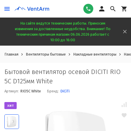
На сайте ведутся технические работы. Приносим
извинения за доставленные неудобства. Внимание! По
техническим причинам магазин 06.06.2026 работает с
10:00 до 16:00
Главная
Вентиляторы бытовые
Накладные вентиляторы
Нак
Бытовой вентилятор осевой DICITI RIO
5C D125мм White
Артикул:
RIO5C White
Бренд:
DiCiTi
хит