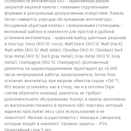
Особенности вентилятора RIO: - гармоничный дизайн
закрытой лицевой панели с плавными скругленными
формами и центральным декоративным отверстием. Панель
легко снимается, упрощая обслуживание вентилятора; -
бесшумный обратный клапан с силиконовыми стопперами, -
монтажный шаблон в комплекте для простой и удобной
установки вентилятора, - широкий выбор цветовых решений
и текстур: Ivory (RIO 5C Ivory), Matt black (RIO 5C Matt black),
Matt white (RIO 5C Matt white), Obsidian (RIO 5C Obsidian) Dark
Gray metal (RIO 5C Dark gray metal), Gray metal (RIO 5C Gray
metal), Champagne (RIO 5C Champagne). Долговечный
двигатель на шарикоподшипниках гарантирует до 40 000
часов непрерывной работы, предохранитель Termo fuse
отключит вентилятор при нагреве обмотки свыше +130 °C.
RIO можно установить как в стену, так и в потолок (при
снятии обратного клапана), двигатель не требует
дополнительного обслуживания. Корпус и панель выполнены
из высококачественного и прочного ABS-пластика, который
надежно прослужит весь срок использования и не
пожелтеет. Монтаж осуществляется с помощью саморезов,
которые входят в комплект. Уровень защиты – IP24.
Гарантийный срок 5 лет.