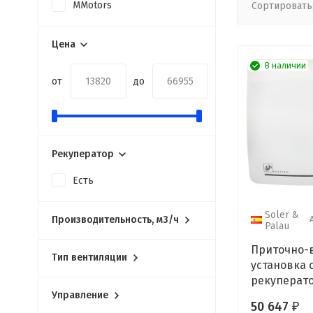
MMotors
Сортировать
Цена
В наличии
от
до
Рекуператор
Есть
Soler &
Производительность, м3/ч
Palau
Приточно-
Тип вентиляции
установка 
рекуперато
& Pala
Управление
50 647
₽