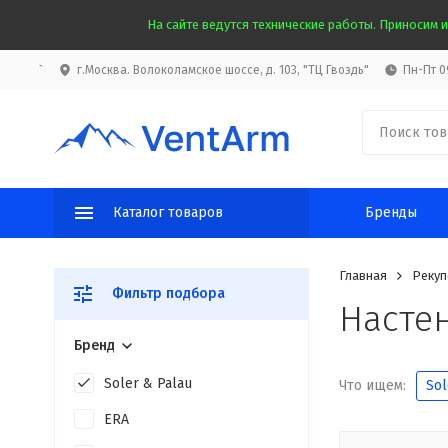
На сайте ведутся технические работы. Приносим и
`
г.Москва. Волоколамское шоссе, д. 103, "ТЦ Гвоздь"
Пн-Пт 09
Каталог товаров
Бренды
Главная
Рекуп
Фильтр подбора
Настен
Бренд
Soler & Palau
Что ищем:
Sol
ERA