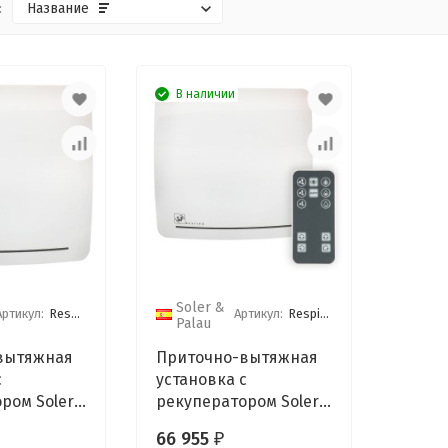
:
Название
В наличии
Soler &
Артикул:
Respiro 150
Артикул:
Respiro 150 RD
Palau
вытяжная
Приточно-вытяжная
с
установка с
ром Soler
рекуператором Soler
u Respiro 150
& Palau Respiro 150 RD
66 955
₽