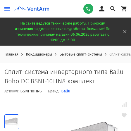
На сайте ведутся технические работы. Приносим
извинения за доставленные неудобства. Внимание! По
техническим причинам магазин 06.06.2026 работает с
10:00 до 16:00
Главная
Кондиционеры
Бытовые сплит-системы
Сплит-систе
Сплит-система инверторного типа Ballu
Boho DC BSNI-10HN8 комплект
Артикул:
BSNI-10HN8
Бренд:
Ballu