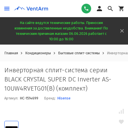
На сайте ведутся технические работы. Приносим
извинения за доставленные неудобства. Внимание! По
техническим причинам магазин 06.06.2026 работает с
10:00 до 16:00
Главная
Кондиционеры
Бытовые сплит-системы
Инверторная
Инверторная сплит-система серии
BLACK CRYSTAL SUPER DC Inverter AS-
10UW4RVETG01(B) (комплект)
Артикул:
НС-1514699
Бренд:
Hisense