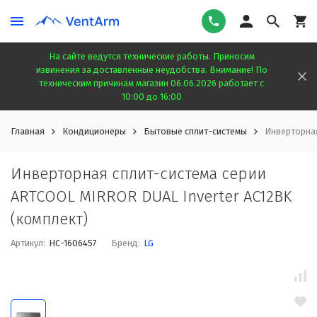
На сайте ведутся технические работы. Приносим
извинения за доставленные неудобства. Внимание! По
техническим причинам магазин 06.06.2026 работает с
10:00 до 16:00
Главная
Кондиционеры
Бытовые сплит-системы
Инверторная
Инверторная сплит-система серии
ARTCOOL MIRROR DUAL Inverter AC12BK
(комплект)
Артикул:
НС-1606457
Бренд:
LG