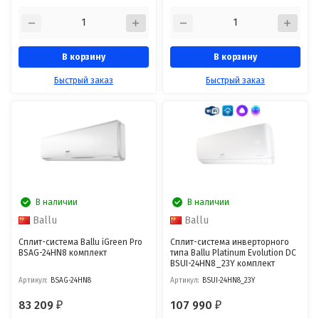
В корзину
В корзину
Быстрый заказ
Быстрый заказ
В наличии
В наличии
Ballu
Ballu
Сплит-система Ballu iGreen Pro
Сплит-система инверторного
BSAG-24HN8 комплект
типа Ballu Platinum Evolution DC
BSUI-24HN8_23Y комплект
Артикул:
BSAG-24HN8
Артикул:
BSUI-24HN8_23Y
83 209
107 990
₽
₽