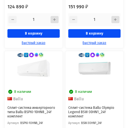
124 890
151 990
₽
₽
В корзину
В корзину
Быстрый заказ
Быстрый заказ
В наличии
В наличии
Ballu
Ballu
Сплит-система инверторного
Сплит-система Ballu Olympio
типа Ballu BSPKI-10HN8_24Y
Legend BSW-30HN1_24Y
комплект
комплект
Артикул:
BSPKI-10HN8_24Y
Артикул:
BSW-30HN1_24Y