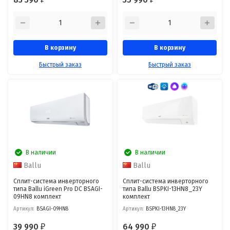
В корзину
В корзину
Быстрый заказ
Быстрый заказ
В наличии
В наличии
Ballu
Ballu
Сплит-система инверторного
Сплит-система инверторного
типа Ballu iGreen Pro DC BSAGI-
типа Ballu BSPKI-13HN8_23Y
09HN8 комплект
комплект
Артикул:
BSAGI-09HN8
Артикул:
BSPKI-13HN8_23Y
39 990
64 990
₽
₽