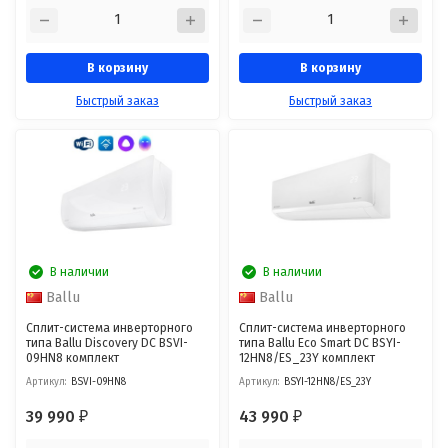
В корзину
В корзину
Быстрый заказ
Быстрый заказ
В наличии
В наличии
Ballu
Ballu
Сплит-система инверторного
Сплит-система инверторного
типа Ballu Discovery DC BSVI-
типа Ballu Eco Smart DC BSYI-
09HN8 комплект
12HN8/ES_23Y комплект
Артикул:
BSVI-09HN8
Артикул:
BSYI-12HN8/ES_23Y
39 990
43 990
₽
₽