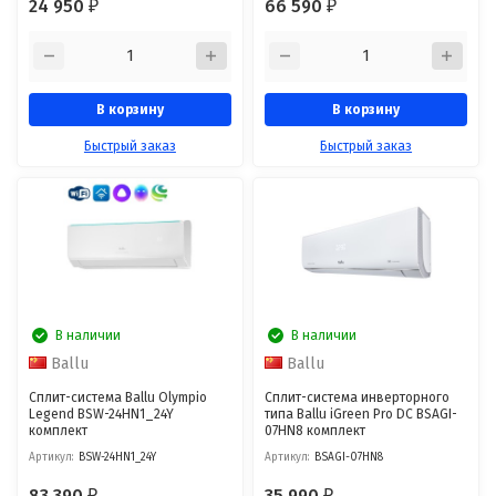
24 950
66 590
₽
₽
В корзину
В корзину
Быстрый заказ
Быстрый заказ
В наличии
В наличии
Ballu
Ballu
Сплит-система Ballu Olympio
Сплит-система инверторного
Legend BSW-24HN1_24Y
типа Ballu iGreen Pro DC BSAGI-
комплект
07HN8 комплект
Артикул:
BSW-24HN1_24Y
Артикул:
BSAGI-07HN8
83 390
35 990
₽
₽