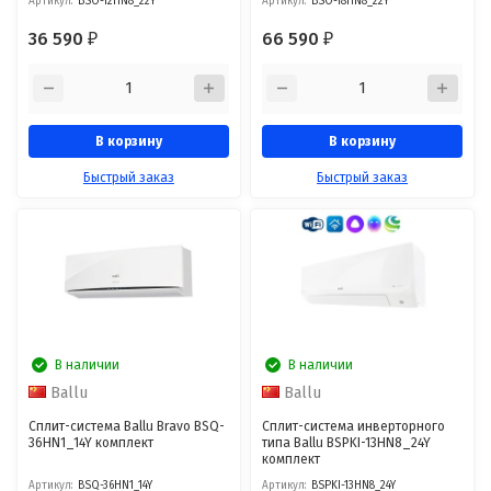
Артикул:
BSO-12HN8_22Y
Артикул:
BSO-18HN8_22Y
36 590
66 590
₽
₽
В корзину
В корзину
Быстрый заказ
Быстрый заказ
В наличии
В наличии
Ballu
Ballu
Сплит-система Ballu Bravo BSQ-
Сплит-система инверторного
36HN1_14Y комплект
типа Ballu BSPKI-13HN8_24Y
комплект
Артикул:
BSQ-36HN1_14Y
Артикул:
BSPKI-13HN8_24Y