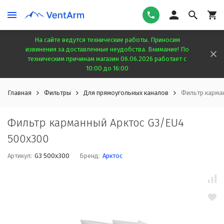
На сайте ведутся технические работы. Приносим
извинения за доставленные неудобства. Внимание! По
техническим причинам магазин 06.06.2026 работает с
10:00 до 16:00
Главная
Фильтры
Для прямоугольных каналов
Фильтр карма
Фильтр карманный Арктос G3/EU4
500x300
Артикул:
G3 500x300
Бренд:
Арктос