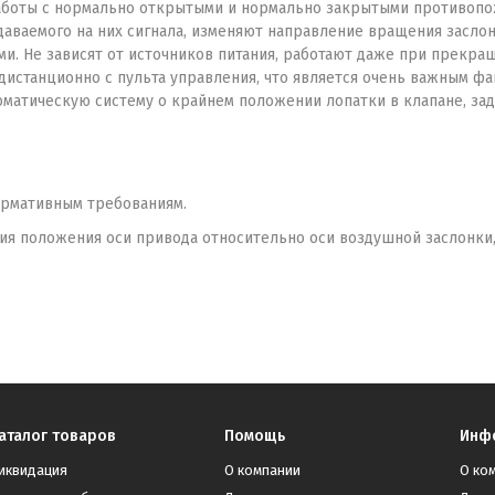
аботы с нормально открытыми и нормально закрытыми противопо
даваемого на них сигнала, изменяют направление вращения заслон
 Не зависят от источников питания, работают даже при прекраще
дистанционно с пульта управления, что является очень важным ф
матическую систему о крайнем положении лопатки в клапане, з
ормативным требованиям.
ния положения оси привода относительно оси воздушной заслонки,
аталог товаров
Помощь
Инф
иквидация
О компании
О ко