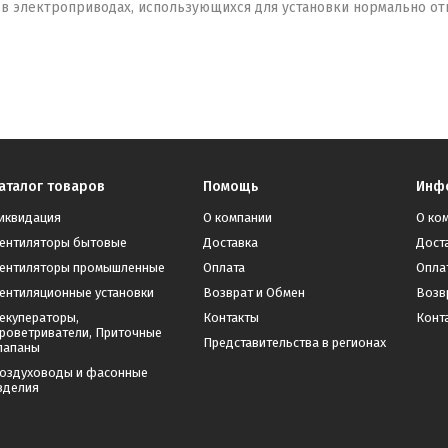
 электроприводах, использующихся для установки нормально отк
аталог товаров
Помощь
Инф
иквидация
О компании
О ко
ентиляторы бытовые
Доставка
Дост
ентиляторы промышленные
Оплата
Опла
ентиляционные установки
Возврат и Обмен
Возв
екуператоры,
Контакты
Конт
роветриватели, Приточные
Представительства в регионах
лапаны
оздуховоды и фасонные
зделия