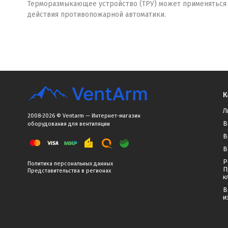
Терморазмыкающее устройство (ТРУ) может применяться в
действия противопожарной автоматики.
К
Л
2008-2026 © Ventarm — Интернет-магазин
В
оборудования для вентиляции
В
В
Р
Политика персональных данных
П
Представительства в регионах
к
В
и