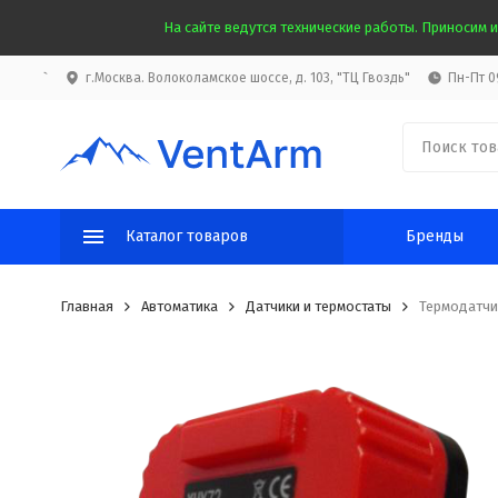
На сайте ведутся технические работы. Приносим и
`
г.Москва. Волоколамское шоссе, д. 103, "ТЦ Гвоздь"
Пн-Пт 09
Каталог товаров
Бренды
Главная
Автоматика
Датчики и термостаты
Термодатчи