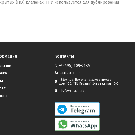
рытых (НО) клапанах. ТРУ используется для дублирования
ормация
Контакты
мпании
+7 (495) 409-21-27
авка
Заказать звонок
г.Москва. Волоколамское шоссе,
та
дом 103, "ТЦ Гвоздь" 2-й этаж пав. Б-5
рат
info@ventarm.ru
акты