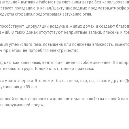
ительной вытяжки.Работает за счет силы ветра без использовани
ятствует попаданию в канал/шахту инородных предметов,атмосфер
родукты сгорания,предотвращая затухание огня.
пособствуют циркуляции воздуха в жилых домах и создают благо
ежий. В таких домах отсутствуют неприятные запахи, плесень и гр
ция углекислого газа, повышена или понижена влажность, имеют
% при этом, не потребляя электричество.
дыха, как кальянная, вентиляция имеет особое значение. По воп
т никакого труда. Только опыт, только практика.
я много энергии. Это может быть тепло, пар, газ, запах и друго
уживания до 55 лет.
новной пользы приносит и дополнительные свойства в своей важн
вия окружающей среды.