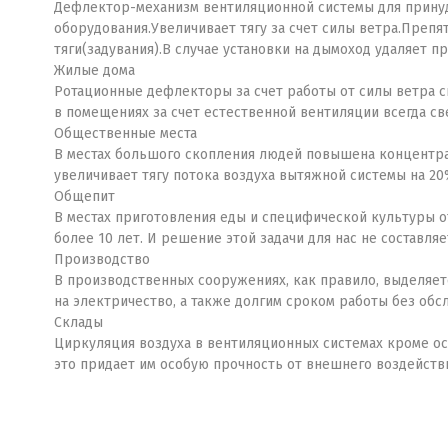
Дефлектор-механизм вентиляционной системы для принуд
оборудования.Увеличивает тягу за счет силы ветра.Преп
тяги(задувания).В случае установки на дымоход удаляет п
Жилые дома
Ротационные дефлекторы за счет работы от силы ветра с
в помещениях за счет естественной вентиляции всегда св
Общественные места
В местах большого скопления людей повышена концентра
увеличивает тягу потока воздуха вытяжной системы на 20
Общепит
В местах приготовления еды и специфической культуры от
более 10 лет. И решение этой задачи для нас не составляе
Производство
В производственных сооружениях, как правило, выделяетс
на электричество, а также долгим сроком работы без обсл
Склады
Циркуляция воздуха в вентиляционных системах кроме ос
это придает им особую прочность от внешнего воздейст